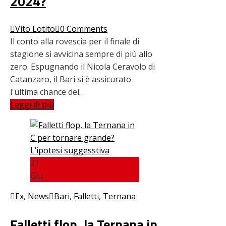
2024?
Vito Lotito
0 Comments
Il conto alla rovescia per il finale di
stagione si avvicina sempre di più allo
zero. Espugnando il Nicola Ceravolo di
Catanzaro, il Bari si è assicurato
l'ultima chance dei…
Leggi di più
21
Giu
Ex
,
News
Bari
,
Falletti
,
Ternana
Falletti flop, la Ternana in