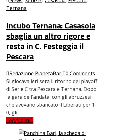
News
,
Serie B
Casasola
,
Pescara
,
Ternana
Incubo Ternana: Casasola
sbaglia un altro rigore e
resta in C. Festeggia il
Pescara
Redazione PianetaBari
0 Comments
Si giocava ieri sera il ritorno dei playoff
di Serie C tra Pescara e Ternana. Dopo
la gara dell'andata, con gli abruzzesi
che avevano sbancato il Liberati per 1-
0, gli…
Leggi di più