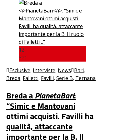
12
Set
Esclusive
,
Interviste
,
News
Bari
,
Breda
,
Falletti
,
Favilli
,
Serie B
,
Ternana
Breda a
PianetaBari
:
“Simic e Mantovani
ottimi acquisti. Favilli ha
qualità, attaccante
importante per la B. Il