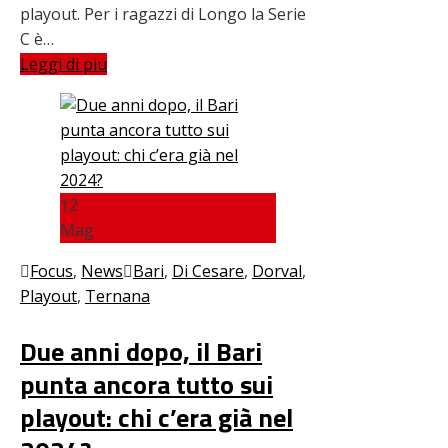
playout. Per i ragazzi di Longo la Serie
C è…
Leggi di più
12
Mag
Focus
,
News
Bari
,
Di Cesare
,
Dorval
,
Playout
,
Ternana
Due anni dopo, il Bari
punta ancora tutto sui
playout: chi c’era già nel