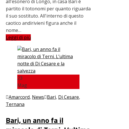
all'esonero di Longo, in casa Bari è
partito il totonomi per quanto riguarda
il suo sostituto. All'interno di questo
caotico andirivieni figura anche il
nome…
Leggi di più
23
Mag
Amarcord
,
News
Bari
,
Di Cesare
,
Ternana
Bari, un anno fa il