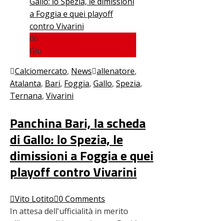
06
Giu
Calciomercato
,
News
allenatore
,
Atalanta
,
Bari
,
Foggia
,
Gallo
,
Spezia
,
Ternana
,
Vivarini
Panchina Bari, la scheda
di Gallo: lo Spezia, le
dimissioni a Foggia e quei
playoff contro Vivarini
Vito Lotito
0 Comments
In attesa dell'ufficialità in merito