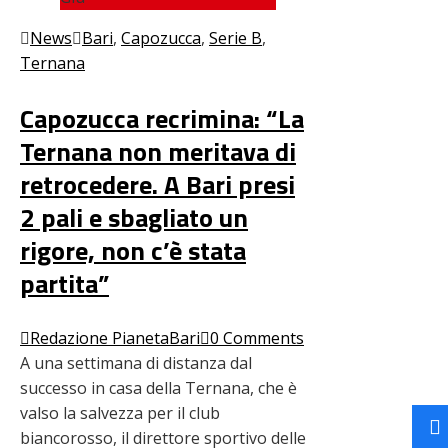
News
Bari
,
Capozucca
,
Serie B
,
Ternana
Capozucca recrimina: “La
Ternana non meritava di
retrocedere. A Bari presi
2 pali e sbagliato un
rigore, non c’è stata
partita”
Redazione PianetaBari
0 Comments
A una settimana di distanza dal
successo in casa della Ternana, che è
valso la salvezza per il club
biancorosso, il direttore sportivo delle