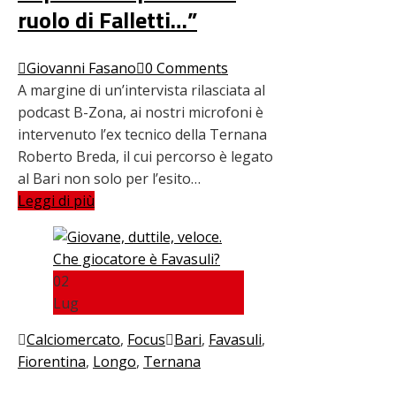
ruolo di Falletti…”
Giovanni Fasano
0 Comments
A margine di un’intervista rilasciata al
podcast B-Zona, ai nostri microfoni è
intervenuto l’ex tecnico della Ternana
Roberto Breda, il cui percorso è legato
al Bari non solo per l’esito…
Leggi di più
02
Lug
Calciomercato
,
Focus
Bari
,
Favasuli
,
Fiorentina
,
Longo
,
Ternana