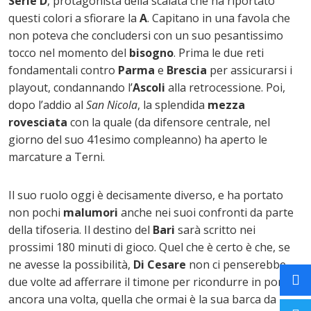
Serie D
, protagonista della scalata che ha riportato
questi colori a sfiorare la
A
. Capitano in una favola che
non poteva che concludersi con un suo pesantissimo
tocco nel momento del
bisogno
. Prima le due reti
fondamentali contro
Parma
e
Brescia
per assicurarsi i
playout, condannando l’
Ascoli
alla retrocessione. Poi,
dopo l’addio al
San Nicola
, la splendida
mezza
rovesciata
con la quale (da difensore centrale, nel
giorno del suo 41esimo compleanno) ha aperto le
marcature a Terni.
Il suo ruolo oggi è decisamente diverso, e ha portato
non pochi
malumori
anche nei suoi confronti da parte
della tifoseria. Il destino del
Bari
sarà scritto nei
prossimi 180 minuti di gioco. Quel che è certo è che, se
ne avesse la possibilità,
Di Cesare
non ci penserebbe
due volte ad afferrare il timone per ricondurre in porto,
ancora una volta, quella che ormai è la sua barca da