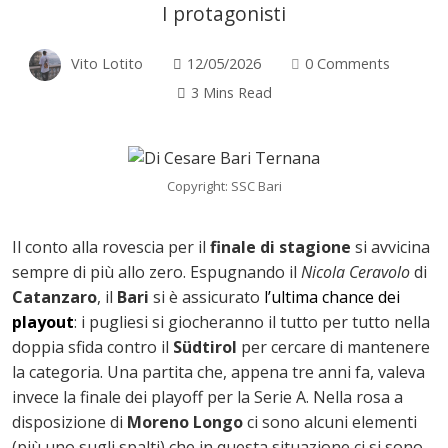
I protagonisti
Vito Lotito
12/05/2026
0 Comments
3 Mins Read
Copyright: SSC Bari
Il conto alla rovescia per il
finale di stagione
si avvicina
sempre di più allo zero. Espugnando il
Nicola Ceravolo
di
Catanzaro
, il
Bari
si è assicurato
l’ultima chance dei
playout
: i pugliesi si giocheranno il tutto per tutto nella
doppia sfida contro il
Südtirol
per cercare di mantenere
la categoria. Una partita che, appena tre anni fa, valeva
invece la finale dei playoff per la Serie A. Nella rosa a
ok
disposizione di
Moreno Longo
ci sono alcuni elementi
(più uno sugli spalti) che in questa situazione ci si sono