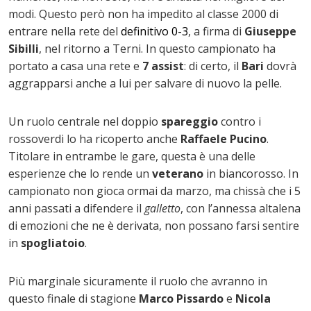
modi. Questo però non ha impedito al classe 2000 di
entrare nella rete del
definitivo 0-3
, a firma di
Giuseppe
Sibilli
, nel ritorno a Terni. In questo campionato ha
portato a casa una rete e
7 assist
: di certo, il
Bari
dovrà
aggrapparsi anche a lui per salvare di nuovo la pelle.
Un ruolo centrale nel doppio
spareggio
contro i
rossoverdi lo ha ricoperto anche
Raffaele Pucino
.
Titolare in entrambe le gare, questa è una delle
esperienze che lo rende un
veterano
in biancorosso. In
campionato non gioca ormai da marzo, ma chissà che i 5
anni passati a difendere il
galletto
, con l’annessa altalena
di emozioni che ne è derivata, non possano farsi sentire
in
spogliatoio
.
Più marginale sicuramente il ruolo che avranno in
questo finale di stagione
Marco Pissardo
e
Nicola