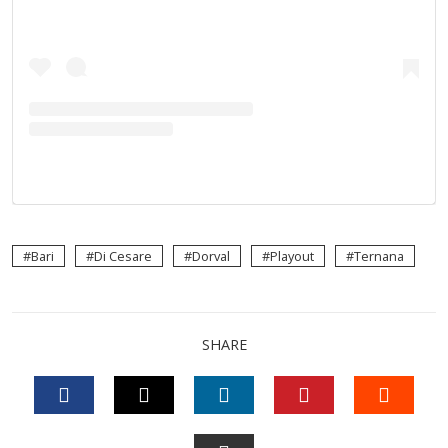
Bari
Di Cesare
Dorval
Playout
Ternana
SHARE
FACEBOOK
TWITTER
LINKEDIN
PINTEREST
STUM