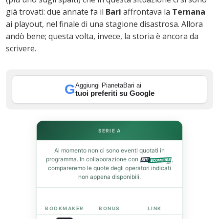
già trovati: due annate fa il
Bari
affrontava la
Ternana
ai playout, nel finale di una stagione disastrosa. Allora
In
andò bene; questa volta, invece, la storia è ancora da
scrivere.
st
leupon
Aggiungi PianetaBari ai
G
tuoi preferiti su Google
SERIE A
Al momento non ci sono eventi quotati in
programma. In collaborazione con
,
compareremo le quote degli operatori indicati
non appena disponibili.
BOOKMAKER
BONUS
LINK