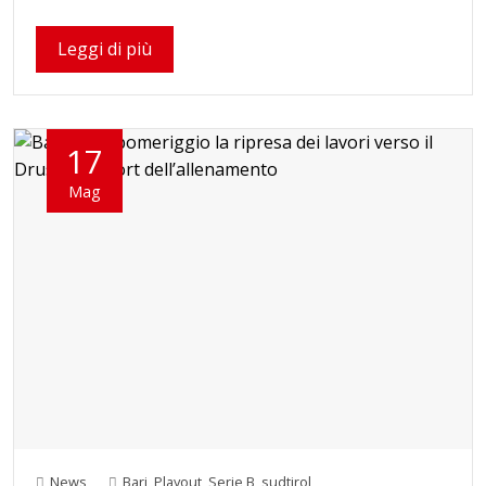
Leggi di più
17
Mag
News
Bari
,
Playout
,
Serie B
,
sudtirol