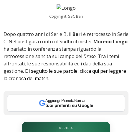
Copyright: SSC Bari
Dopo quattro anni di Serie B, il
Bari
è retrocesso in Serie
C. Nel post gara contro il Sudtirol mister
Moreno
Longo
ha parlato in conferenza stampa riguardo la
retrocessione sancita sul campo del
Druso
. Tra i temi
affrontati, le sue responsabilità ed i dati della sua
gestione.
Di seguito le sue parole
, c
licca qui per leggere
la cronaca del match.
ok
Aggiungi PianetaBari ai
G
tuoi preferiti su Google
In
st
SERIE A