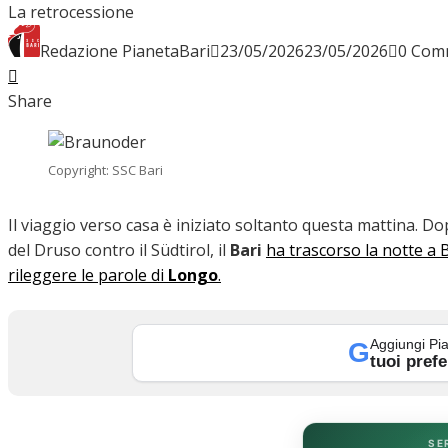
La retrocessione
INTERVISTE
Redazione PianetaBari
23/05/2026
23/05/2026
0 Com
Facebook
Twitter
LinkedIn
Pinterest
Stumbleupon
Email
Share
FOCUS
Copyright: SSC Bari
CALCIOMERCATO
Il viaggio verso casa è iniziato soltanto questa mattina. D
del Druso contro il
Südtirol
, il
Bari
ha trascorso la notte a
rileggere le parole di
Longo
.
SERIE B
Aggiungi Pia
G
tuoi prefe
VIDEO
SE