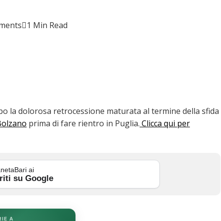
ments
1 Min Read
opo la dolorosa retrocessione maturata al termine della sfida
 Bolzano
prima di fare rientro in Puglia.
Clicca qui per
netaBari ai
riti su Google
RIE A