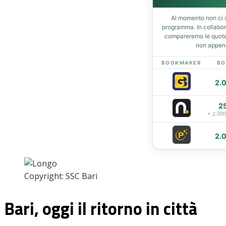
Home
Al momento non ci s
programma. In collabo
News
compareremo le quote 
Amarcord
non appena
Ex
BOOKMAKER
BO
L’avversario
Giovanili
2.
Le pagelle
Interviste
2
+ 2.00
Focus
Calciomercato
2.
Serie B
Video
Copyright: SSC Bari
Bari, oggi il ritorno in città