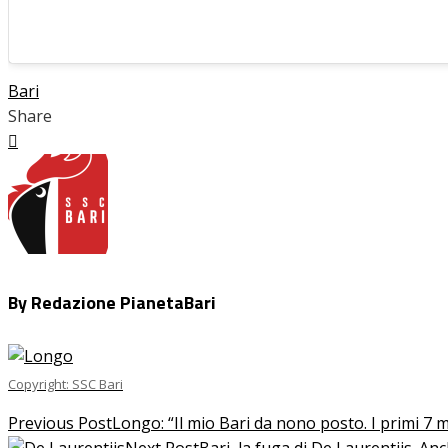
Bari
Share
Facebook
Twitter
LinkedIn
Pinterest
Stumbleupon
Email
By Redazione PianetaBari
Copyright: SSC Bari
Previous Post
Longo: “Il mio Bari da nono posto. I primi 7 
Next Post
Bari, la fuga di De Laurentiis. 