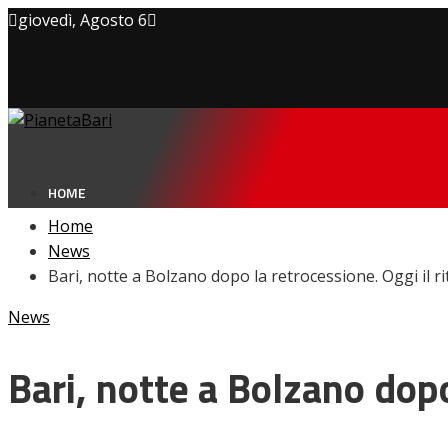
giovedì, Agosto 6
Privacy policy
Cookie Policy
Contatti
HOME
Home
News
Bari, notte a Bolzano dopo la retrocessione. Oggi il ri
NEWS
News
Amarcord
Ex
L’avversario
Bari, notte a Bolzano dopo
Giovanili
Le pagelle