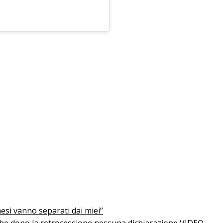
mesi vanno separati dai miei”
Anche dopo la retrocessione nessuna dichiarazione VIDEO