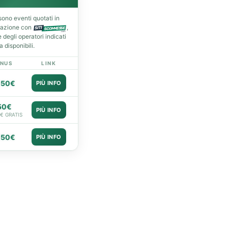
ono eventi quotati in
razione con
,
degli operatori indicati
 disponibili.
NUS
LINK
050€
PIÙ INFO
50€
PIÙ INFO
0€ GRATIS
050€
PIÙ INFO