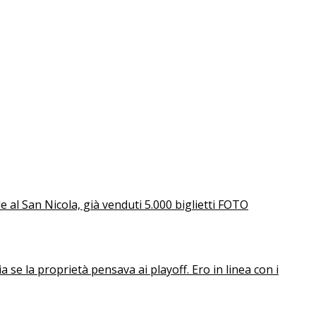
e al San Nicola, già venduti 5.000 biglietti FOTO
 se la proprietà pensava ai playoff. Ero in linea con i