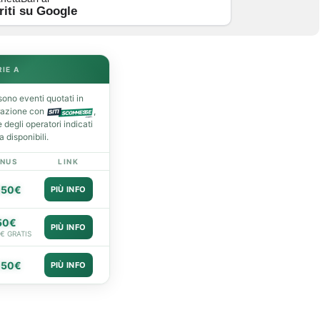
riti su Google
RIE A
ono eventi quotati in
razione con
,
degli operatori indicati
 disponibili.
NUS
LINK
050€
PIÙ INFO
50€
PIÙ INFO
0€ GRATIS
050€
PIÙ INFO