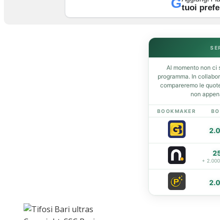
G
tuoi prefe
Home
News
SE
Amarcord
Al momento non ci s
Ex
programma. In collabo
L’avversario
compareremo le quote 
non appena
Giovanili
Le pagelle
BOOKMAKER
BO
Interviste
2.
Focus
Calciomercato
2
Serie B
+ 2.00
Video
2.