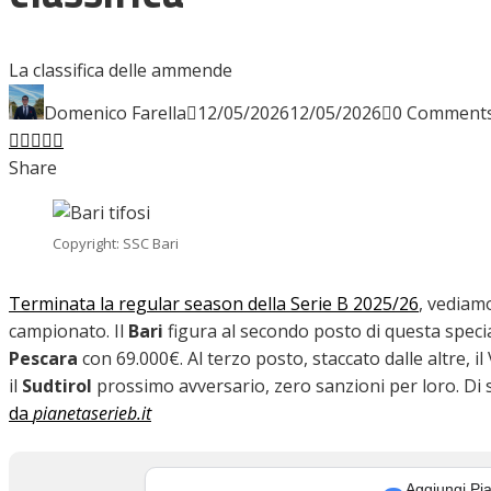
INTERVISTE
La classifica delle ammende
Domenico Farella
12/05/2026
12/05/2026
0 Comment
Facebook
Twitter
LinkedIn
Pinterest
Stumbleupon
Email
FOCUS
Share
CALCIOMERCATO
Copyright: SSC Bari
Terminata la regular season della Serie B 2025/26
, vediamo
campionato. Il
Bari
figura al secondo posto di questa special
SERIE B
Pescara
con 69.000€. Al terzo posto, staccato dalle altre, il
il
Sudtirol
prossimo avversario, zero sanzioni per loro. Di s
da
pianetaserieb.it
VIDEO
Aggiungi Pia