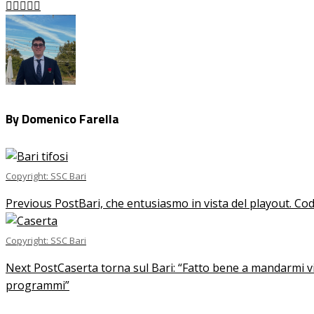
Facebook
Twitter
LinkedIn
Pinterest
Stumbleupon
Email
By Domenico Farella
Copyright: SSC Bari
Previous Post
Bari, che entusiasmo in vista del playout. Cod
Copyright: SSC Bari
Next Post
Caserta torna sul Bari: “Fatto bene a mandarmi via
programmi”