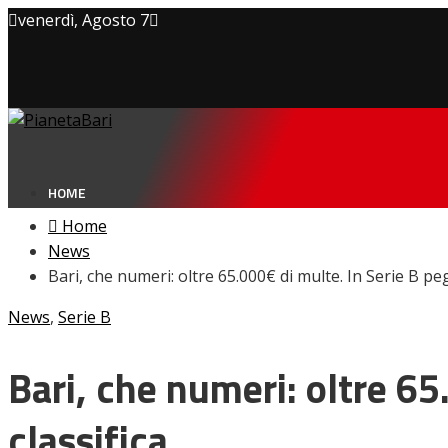
venerdì, Agosto 7
Privacy policy
Cookie Policy
Contatti
HOME
Home
News
Bari, che numeri: oltre 65.000€ di multe. In Serie B pegg
NEWS
News
,
Serie B
Amarcord
Ex
L’avversario
Bari, che numeri: oltre 65
Giovanili
Le pagelle
classifica