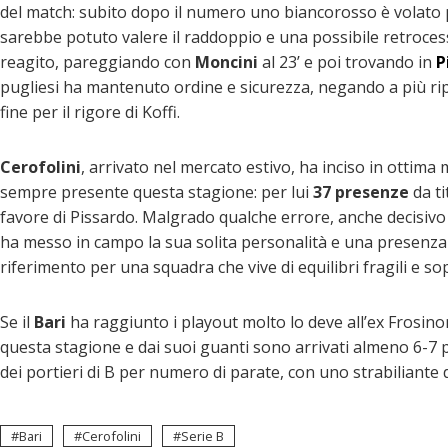
del match: subito dopo il numero uno biancorosso è volato p
sarebbe potuto valere il raddoppio e una possibile retroces
reagito, pareggiando con
Moncini
al 23’ e poi trovando in
P
pugliesi ha mantenuto ordine e sicurezza, negando a più ripr
fine per il rigore di Koffi.
Cerofolini
, arrivato nel mercato estivo, ha inciso in ottima 
sempre presente questa stagione: per lui
37 presenze
da ti
favore di Pissardo. Malgrado qualche errore, anche decisivo
ha messo in campo la sua solita personalità e una presenza
riferimento per una squadra che vive di equilibri fragili e so
Se il
Bari
ha raggiunto i playout molto lo deve all’ex Frosinone
questa stagione e dai suoi guanti sono arrivati almeno 6-7 
dei portieri di B per numero di parate, con uno strabiliante 
Bari
Cerofolini
Serie B