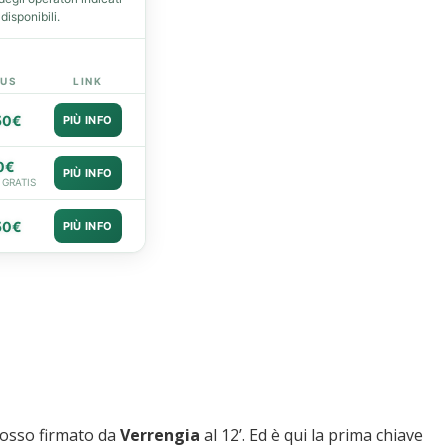
isponibili.
US
LINK
50€
PIÙ INFO
0€
PIÙ INFO
 GRATIS
50€
PIÙ INFO
orosso firmato da
Verrengia
al 12’. Ed è qui la prima chiave