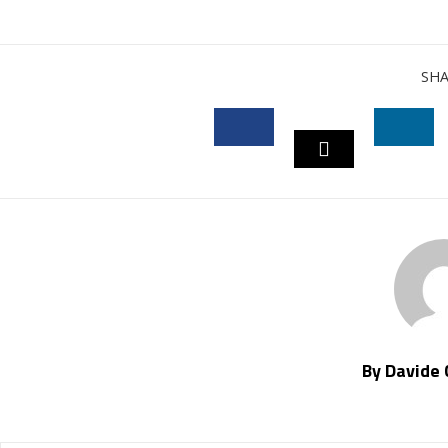
SH
FACEBOOK
LINK
TWITTER
By Davide 