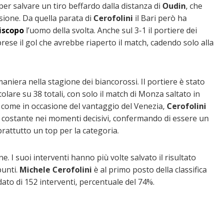
er salvare un tiro beffardo dalla distanza di
Oudin
, che
sione. Da quella parata di
Cerofolini
il Bari però ha
iscopo
l’uomo della svolta. Anche sul 3-1 il portiere dei
ese il gol che avrebbe riaperto il match, cadendo solo alla
maniera nella stagione dei biancorossi. Il portiere è stato
tolare su 38 totali, con solo il match di Monza saltato in
 come in occasione del vantaggio del Venezia,
Cerofolini
 costante nei momenti decisivi, confermando di essere un
prattutto un top per la categoria.
. I suoi interventi hanno più volte salvato il risultato
punti.
Michele
Cerofolini
è al primo posto della classifica
dato di 152 interventi, percentuale del 74%.