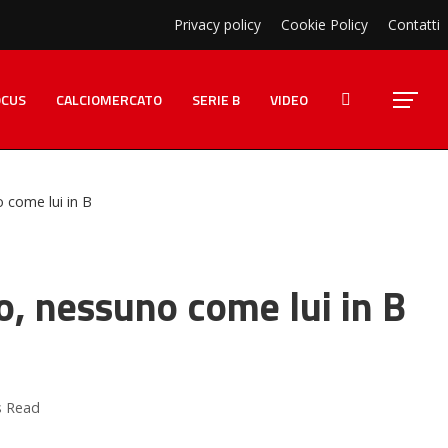
Privacy policy
Cookie Policy
Contatti
OCUS
CALCIOMERCATO
SERIE B
VIDEO
o come lui in B
vo, nessuno come lui in B
s Read