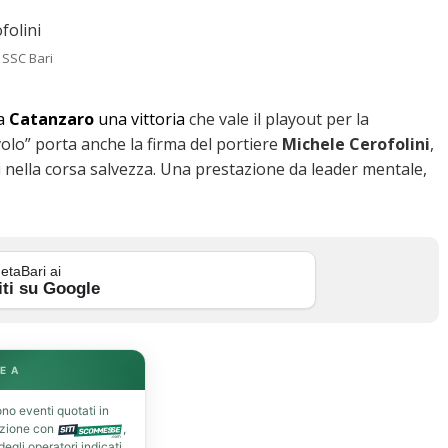
 SSC Bari
 a
Catanzaro
una vittoria
che vale il playout per la
avolo” porta anche la firma del portiere
Michele Cerofolini
,
i nella corsa salvezza. Una prestazione da leader mentale,
etaBari ai
iti su Google
E A
no eventi quotati in
azione con
,
gli operatori indicati