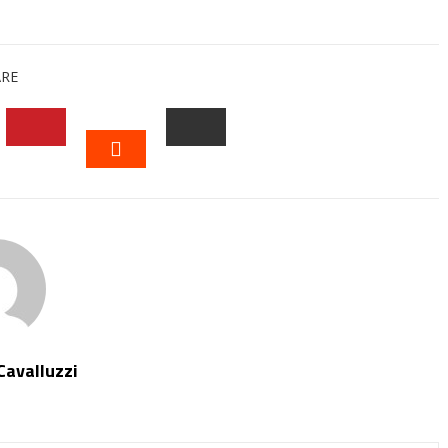
ARE
EDIN
PINTEREST
EMAIL
STUMBLEUPON
Cavalluzzi