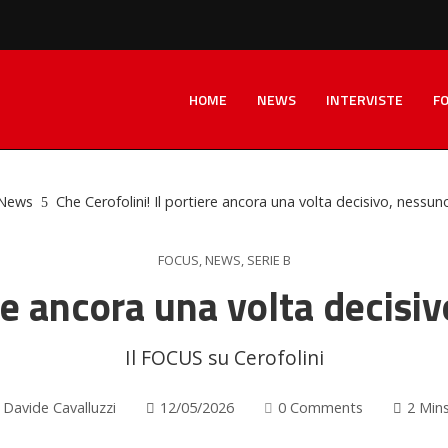
HOME
NEWS
INTERVISTE
F
News
Che Cerofolini! Il portiere ancora una volta decisivo, nessun
FOCUS
,
NEWS
,
SERIE B
ere ancora una volta decisi
Il FOCUS su Cerofolini
Davide Cavalluzzi
12/05/2026
0 Comments
2 Min