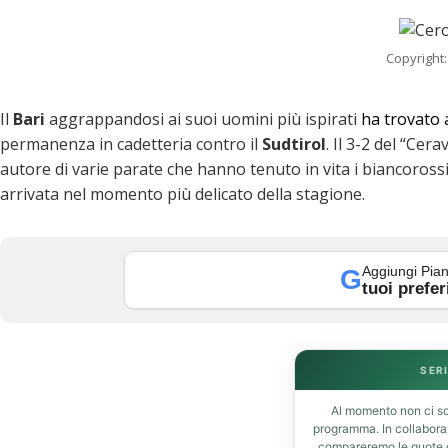
Copyright:
Il
Bari
aggrappandosi ai suoi uomini più ispirati
ha trovato
permanenza in cadetteria contro il
Sudtirol
. Il 3-2 del “Cer
autore di varie parate che hanno tenuto in vita i biancoross
arrivata nel momento più delicato della stagione.
k
Aggiungi Pian
G
tuoi prefer
SERI
t
Al momento non ci so
programma. In collabor
compareremo le quote de