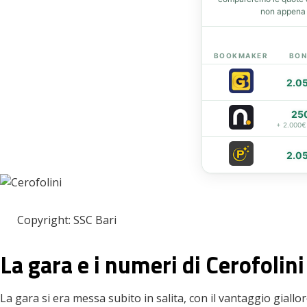
non appena d
eupon
BOOKMAKER
BON
2.0
25
+ 2.000€
2.0
Copyright: SSC Bari
La gara e i numeri di Cerofolini
La gara si era messa subito in salita, con il vantaggio giall