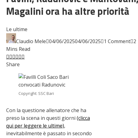
Magalini ora ha altre priorità
Le ultime
Claudio Mele
04/06/2025
04/06/2025
1 Comment
2
Mins Read
Facebook
Twitter
LinkedIn
Pinterest
Stumbleupon
Email
Share
Copyright: SSC Bari
Con la questione allenatore che ha
preso la scena in questi giorni
(clicca
qui per leggere le ultime)
,
inevitabilmente è passato in secondo