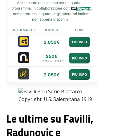
Al momento non ci sono eventi quotati in
programma. In collaborazione con
,
compareremo le quote degli operatori indicati
non appena disponibili.
BOOKMAKER
BONUS
LINK
2.050€
PIÙ INFO
250€
PIÙ INFO
+ 2.000€ GRATIS
2.050€
PIÙ INFO
Copyright: U.S. Salernitana 1919
Le ultime su Favilli,
Radunovic e