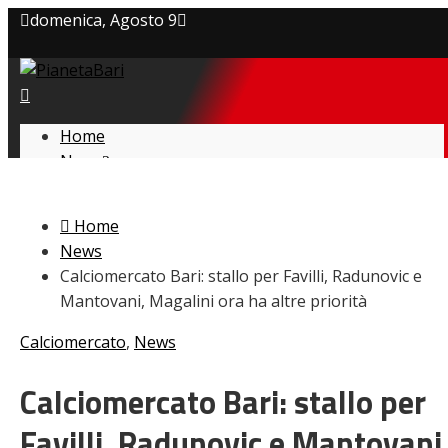
domenica, Agosto 9
Privacy policy
Cookie Policy
Home
News
Contatti
Amarcord
Ex
Home
L’avversario
News
Giovanili
Calciomercato Bari: stallo per Favilli, Radunovic e
Le pagelle
Mantovani, Magalini ora ha altre priorità
Interviste
Focus
Calciomercato
,
News
Calciomercato
Serie B
Calciomercato Bari: stallo per
Video
Favilli, Radunovic e Mantovani