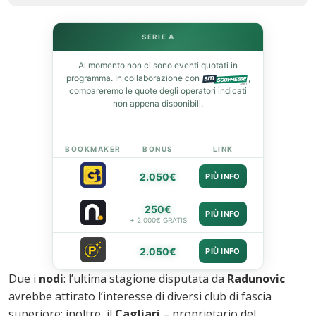
st
SERIE A
leupon
Al momento non ci sono eventi quotati in
programma. In collaborazione con
,
compareremo le quote degli operatori indicati
non appena disponibili.
BOOKMAKER
BONUS
LINK
2.050€
PIÙ INFO
250€
PIÙ INFO
+ 2.000€ GRATIS
2.050€
PIÙ INFO
Due i
nodi
: l’ultima stagione disputata da
Radunovic
avrebbe attirato l’interesse di diversi club di fascia
superiore; inoltre, il
Cagliari
– proprietario del