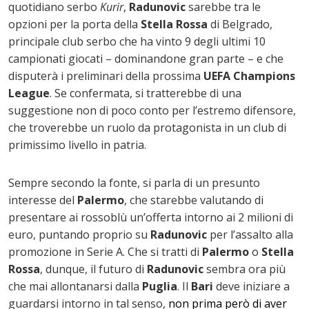
quotidiano serbo
Kurir
,
Radunovic
sarebbe tra le
opzioni per la porta della
Stella Rossa
di Belgrado,
principale club serbo che ha vinto 9 degli ultimi 10
campionati giocati – dominandone gran parte – e che
disputerà i preliminari della prossima
UEFA Champions
League
. Se confermata, si tratterebbe di una
suggestione non di poco conto per l’estremo difensore,
che troverebbe un ruolo da protagonista in un club di
primissimo livello in patria.
Sempre secondo la fonte, si parla di un presunto
interesse del
Palermo
, che starebbe valutando di
presentare ai rossoblù un’offerta intorno ai 2 milioni di
euro, puntando proprio su
Radunovic
per l’assalto alla
promozione in Serie A. Che si tratti di
Palermo
o
Stella
Rossa
, dunque, il futuro di
Radunovic
sembra ora più
che mai allontanarsi dalla
Puglia
. Il
Bari
deve iniziare a
guardarsi intorno in tal senso,
non prima però di aver