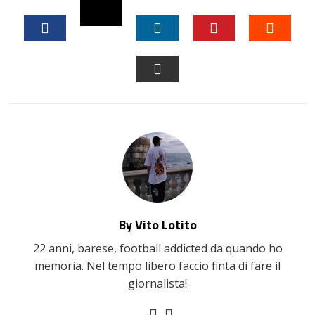
TWITTER
FACEBOOK
LINKEDIN
PINTEREST
STUM
EMAIL
By Vito Lotito
22 anni, barese, football addicted da quando ho
memoria. Nel tempo libero faccio finta di fare il
giornalista!