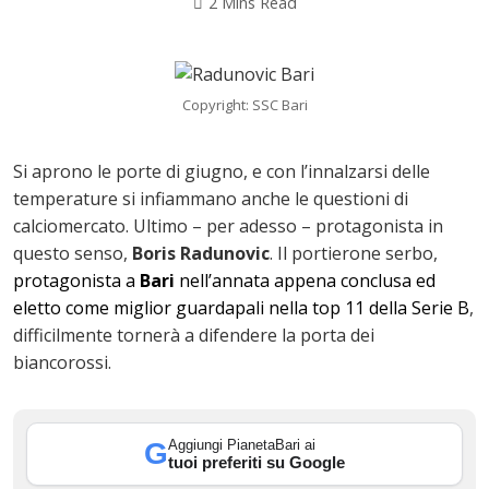
2 Mins Read
Copyright: SSC Bari
Si aprono le porte di giugno, e con l’innalzarsi delle
temperature si infiammano anche le questioni di
calciomercato. Ultimo – per adesso – protagonista in
questo senso,
Boris Radunovic
. Il portierone serbo,
protagonista a
Bari
nell’annata appena conclusa ed
eletto come miglior guardapali nella top 11 della Serie B
,
difficilmente tornerà a difendere la porta dei
ok
biancorossi.
Aggiungi PianetaBari ai
G
In
tuoi preferiti su Google