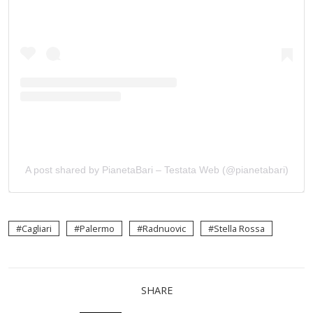
A post shared by PianetaBari – Testata Web (@pianetabari)
Cagliari
Palermo
Radnuovic
Stella Rossa
SHARE