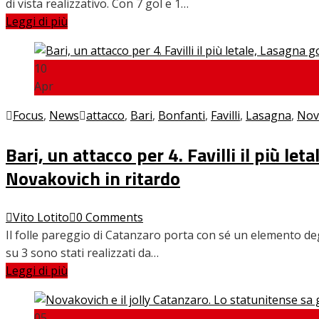
di vista realizzativo. Con 7 gol e 1…
Leggi di più
10
Apr
Focus
,
News
attacco
,
Bari
,
Bonfanti
,
Favilli
,
Lasagna
,
Nov
Bari, un attacco per 4. Favilli il più let
Novakovich in ritardo
Vito Lotito
0 Comments
Il folle pareggio di Catanzaro porta con sé un elemento degn
su 3 sono stati realizzati da…
Leggi di più
05