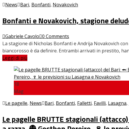
News
Bari
,
Bonfanti
,
Novakovich
Bonfanti e Novakovich, stagione delud
Gabriele Cavolo
0 Comments
La stagione di Nicholas Bonfanti e Andrija Novakovich con il
biancorosso è da definire. Entrambi arrivati in prestito, h
Leggi di più
18
Mag
Le pagelle
,
News
Bari
,
Bonfanti
,
Falletti
,
Favilli
,
Lasagna
,
Le pagelle BRUTTE stagionali (attacco) 
a razza, 👻 Gosthon Pereiro, 🍷 le pre