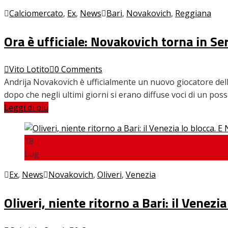
Calciomercato
,
Ex
,
News
Bari
,
Novakovich
,
Reggiana
INTERVISTE
Ora è ufficiale: Novakovich torna in Se
FOCUS
Vito Lotito
0 Comments
Andrija Novakovich è ufficialmente un nuovo giocatore della 
dopo che negli ultimi giorni si erano diffuse voci di un pos
Leggi di più
CALCIOMERCATO
18
Lug
SERIE B
Ex
,
News
Novakovich
,
Oliveri
,
Venezia
Oliveri, niente ritorno a Bari: il Venez
VIDEO