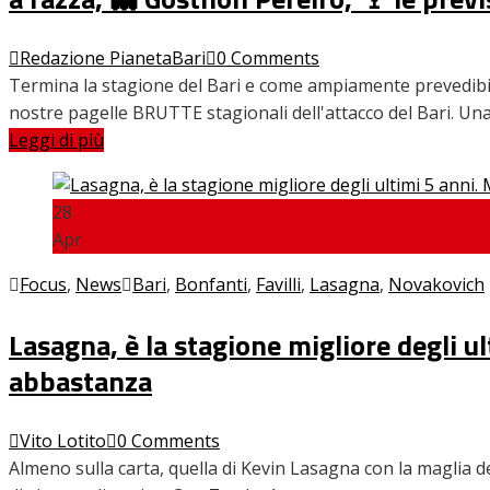
Redazione PianetaBari
0 Comments
Termina la stagione del Bari e come ampiamente prevedibile l
nostre pagelle BRUTTE stagionali dell'attacco del Bari. Una
Leggi di più
28
Apr
Focus
,
News
Bari
,
Bonfanti
,
Favilli
,
Lasagna
,
Novakovich
Lasagna, è la stagione migliore degli ul
abbastanza
Vito Lotito
0 Comments
Almeno sulla carta, quella di Kevin Lasagna con la maglia de