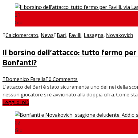
21
Giu
Calciomercato
,
News
Bari
,
Favilli
,
Lasagna
,
Novakovich
Il borsino dell’attacco: tutto fermo per 
Bonfanti?
Domenico Farella
0 Comments
L'attacco del Bari è stato sicuramente uno dei nei della sc
nessun giocatore si è avvicinato alla doppia cifra. Come s
Leggi di più
02
Giu