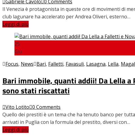
Gabriele Cavolo
0 Comments
Il Venezia è protagonista in queste ore di movimenti di merc
Home
club lagunare ha accelerato per Andrea Oliveri, esterno…
News
Leggi di più
Amarcord
Ex
L’avversario
25
Giovanili
Giu
Le pagelle
Interviste
Focus
,
News
Bari
,
Falletti
,
Favasuli
,
Lasagna
,
Lella
,
Magal
Focus
Calciomercato
Bari immobile, quanti addii! Da Lella a 
Serie B
sono stati riscattati
Video
Vito Lotito
0 Comments
Quello dei prestiti è un tema che ha tenuto banco per tutta
arrivati in Puglia con la formula del prestito, diversi con…
Leggi di più