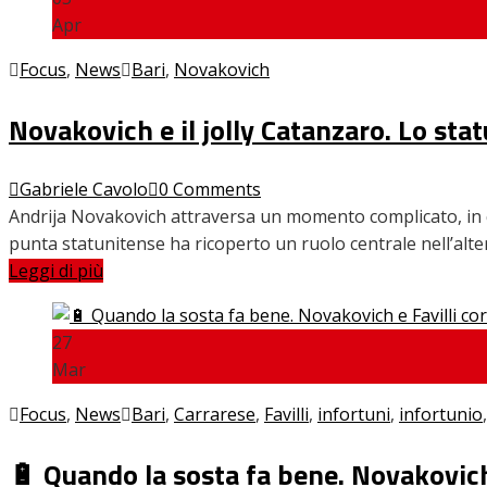
Apr
Focus
,
News
Bari
,
Novakovich
Novakovich e il jolly Catanzaro. Lo sta
Gabriele Cavolo
0 Comments
Andrija Novakovich attraversa un momento complicato, in qu
punta statunitense ha ricoperto un ruolo centrale nell’alt
Leggi di più
27
Mar
Focus
,
News
Bari
,
Carrarese
,
Favilli
,
infortuni
,
infortunio
🔋 Quando la sosta fa bene. Novakovich 