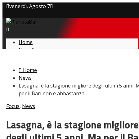
venerdì, Agosto 7
Privacy policy
Cookie Policy
Home
News
Contatti
Amarcord
Ex
Home
L’avversario
News
Giovanili
Lasagna, è la stagione migliore degli ultimi 5 anni. 
Le pagelle
per il Bari non è abbastanza
Interviste
Focus
Focus
,
News
Calciomercato
Serie B
Lasagna, è la stagione migliore
Video
degli ultimi 5 anni. Ma per il Ba