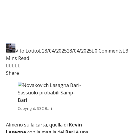
Vito Lotito
28/04/2025
28/04/2025
0 Comments
3
Mins Read
Facebook
Twitter
LinkedIn
Pinterest
Stumbleupon
Email
Share
Copyright: SSC Bari
Almeno sulla carta, quella di
Kevin
Lasagna
con la maglia del
Bari
è una