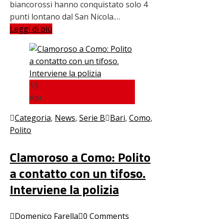
biancorossi hanno conquistato solo 4
punti lontano dal San Nicola.…
Leggi di più
13
Apr
Categoria
,
News
,
Serie B
Bari
,
Como
,
Polito
Clamoroso a Como: Polito
a contatto con un tifoso.
Interviene la polizia
Domenico Farella
0 Comments