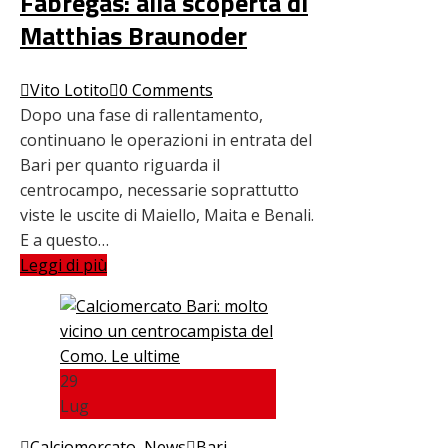
Fabregas: alla scoperta di
Matthias Braunoder
Vito Lotito
0 Comments
Dopo una fase di rallentamento,
continuano le operazioni in entrata del
Bari per quanto riguarda il
centrocampo, necessarie soprattutto
viste le uscite di Maiello, Maita e Benali.
E a questo…
Leggi di più
29
Lug
Calciomercato
,
News
Bari
,