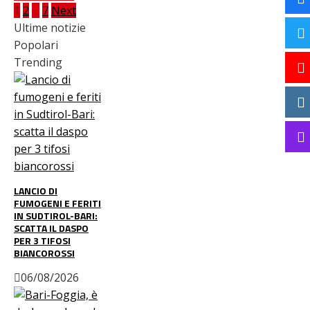
Paginazione
1
2
…
7
Next
Ultime notizie
degli
Popolari
Trending
articoli
LANCIO DI
FUMOGENI E FERITI
IN SUDTIROL-BARI:
SCATTA IL DASPO
PER 3 TIFOSI
BIANCOROSSI
06/08/2026