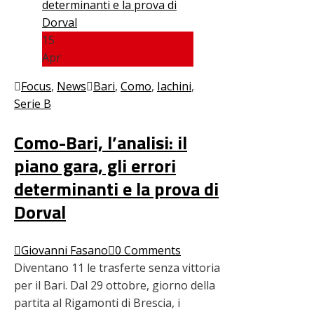
15
Apr
Focus
,
News
Bari
,
Como
,
Iachini
,
Serie B
Como-Bari, l’analisi: il
piano gara, gli errori
determinanti e la prova di
Dorval
Giovanni Fasano
0 Comments
Diventano 11 le trasferte senza vittoria
per il Bari. Dal 29 ottobre, giorno della
partita al Rigamonti di Brescia, i