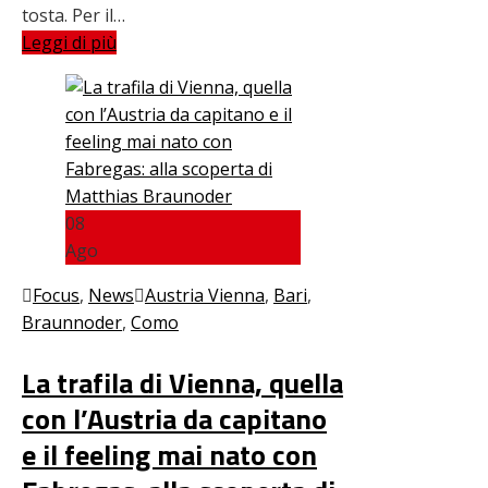
tosta. Per il…
Leggi di più
08
Ago
Focus
,
News
Austria Vienna
,
Bari
,
Braunnoder
,
Como
La trafila di Vienna, quella
con l’Austria da capitano
e il feeling mai nato con