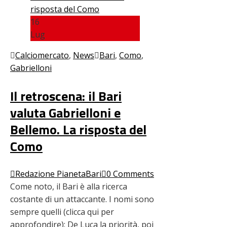
16
Lug
Calciomercato
,
News
Bari
,
Como
,
Gabrielloni
Il retroscena: il Bari
valuta Gabrielloni e
Bellemo. La risposta del
Como
Redazione PianetaBari
0 Comments
Come noto, il Bari è alla ricerca
costante di un attaccante. I nomi sono
sempre quelli (clicca qui per
approfondire): De Luca la priorità, poi