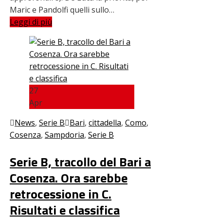
Maric e Pandolfi quelli sullo…
Leggi di più
27
Apr
News
,
Serie B
Bari
,
cittadella
,
Como
,
Cosenza
,
Sampdoria
,
Serie B
Serie B, tracollo del Bari a
Cosenza. Ora sarebbe
retrocessione in C.
Risultati e classifica