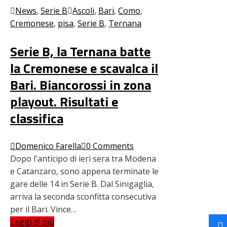
News
,
Serie B
Ascoli
,
Bari
,
Como
,
Cremonese
,
pisa
,
Serie B
,
Ternana
Serie B, la Ternana batte
la Cremonese e scavalca il
Bari. Biancorossi in zona
playout. Risultati e
classifica
Domenico Farella
0 Comments
Dopo l'anticipo di ieri sera tra Modena
e Catanzaro, sono appena terminate le
gare delle 14 in Serie B. Dal Sinigaglia,
arriva la seconda sconfitta consecutiva
per il Bari. Vince…
Leggi di più