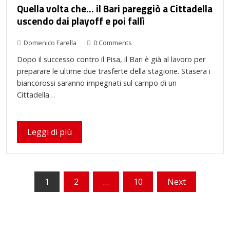
Quella volta che… il Bari pareggiò a Cittadella
uscendo dai playoff e poi fallì
Domenico Farella
0 Comments
Dopo il successo contro il Pisa, il Bari è già al lavoro per
preparare le ultime due trasferte della stagione. Stasera i
biancorossi saranno impegnati sul campo di un
Cittadella…
Leggi di più
Paginazione
1
2
…
10
Next
degli
articoli