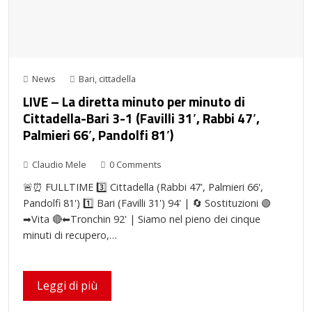
News
Bari
,
cittadella
LIVE – La diretta minuto per minuto di
Cittadella-Bari 3-1 (Favilli 31′, Rabbi 47′,
Palmieri 66′, Pandolfi 81′)
Claudio Mele
0 Comments
🚨⏰ FULLTIME 3️⃣ Cittadella (Rabbi 47', Palmieri 66',
Pandolfi 81') 1️⃣ Bari (Favilli 31') 94' | 🔄 Sostituzioni 🟢
➡Vita 🔴⬅Tronchin 92' | Siamo nel pieno dei cinque
minuti di recupero,…
Leggi di più