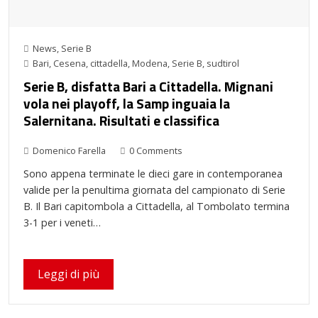
News
,
Serie B
Bari
,
Cesena
,
cittadella
,
Modena
,
Serie B
,
sudtirol
Serie B, disfatta Bari a Cittadella. Mignani
vola nei playoff, la Samp inguaia la
Salernitana. Risultati e classifica
Domenico Farella
0 Comments
Sono appena terminate le dieci gare in contemporanea
valide per la penultima giornata del campionato di Serie
B. Il Bari capitombola a Cittadella, al Tombolato termina
3-1 per i veneti…
Leggi di più