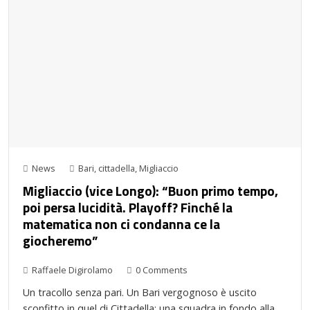
News
Bari
,
cittadella
,
Migliaccio
Migliaccio (vice Longo): “Buon primo tempo,
poi persa lucidità. Playoff? Finché la
matematica non ci condanna ce la
giocheremo”
Raffaele Digirolamo
0 Comments
Un tracollo senza pari. Un Bari vergognoso è uscito
sconfitto in quel di Cittadella: una squadra in fondo alla