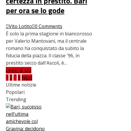
certezza in prestito. Bari
per ora se lo gode
Vito Lotito
0 Comments
È solo la prima stagione in biancorosso
per Valerio Mantovani, ma il centrale
romano ha conquistato da subito la
fiducia della piazza. Il classe '96, in
prestito secco dall'Ascoli, è…
Leggi di più
Paginazione
1
2
…
9
Next
Ultime notizie
degli
Popolari
Trending
articoli