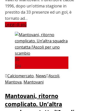
1996, dopo un'ottima stagione in
prestito da 33 presenze ed un gol, è
tornato ad…
Leggi di più
30
Giu
Calciomercato
,
News
Ascoli
,
Mantova
,
Mantovani
Mantovani, ritorno
complicato. Un’altra