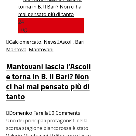
24
Lug
Calciomercato
,
News
Ascoli
,
Bari
,
Mantova
,
Mantovani
Mantovani lascia l’Ascoli
e torna in B. Il Bari? Non
ci hai mai pensato più di
tanto
Domenico Farella
0 Comments
Uno dei principali protagonisti della
scorsa stagione biancorossa è stato
Valerio Mantovani. Il difensore classe