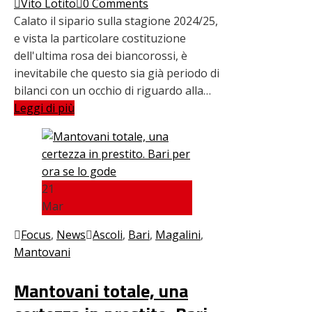
Vito Lotito
0 Comments
Calato il sipario sulla stagione 2024/25,
e vista la particolare costituzione
dell'ultima rosa dei biancorossi, è
inevitabile che questo sia già periodo di
bilanci con un occhio di riguardo alla…
Leggi di più
21
Mar
Focus
,
News
Ascoli
,
Bari
,
Magalini
,
Mantovani
Mantovani totale, una