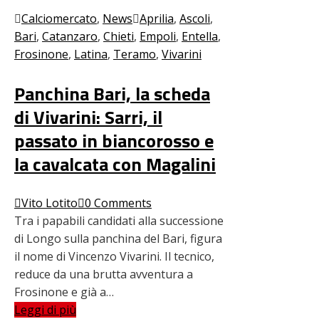
Calciomercato
,
News
Aprilia
,
Ascoli
,
Bari
,
Catanzaro
,
Chieti
,
Empoli
,
Entella
,
Frosinone
,
Latina
,
Teramo
,
Vivarini
Panchina Bari, la scheda
di Vivarini: Sarri, il
passato in biancorosso e
la cavalcata con Magalini
Vito Lotito
0 Comments
Tra i papabili candidati alla successione
di Longo sulla panchina del Bari, figura
il nome di Vincenzo Vivarini. Il tecnico,
reduce da una brutta avventura a
Frosinone e già a…
Leggi di più