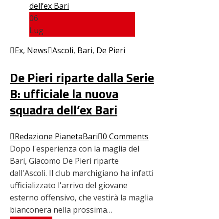
06
Lug
Ex
,
News
Ascoli
,
Bari
,
De Pieri
De Pieri riparte dalla Serie
B: ufficiale la nuova
squadra dell’ex Bari
Redazione PianetaBari
0 Comments
Dopo l'esperienza con la maglia del
Bari, Giacomo De Pieri riparte
dall'Ascoli. Il club marchigiano ha infatti
ufficializzato l'arrivo del giovane
esterno offensivo, che vestirà la maglia
bianconera nella prossima…