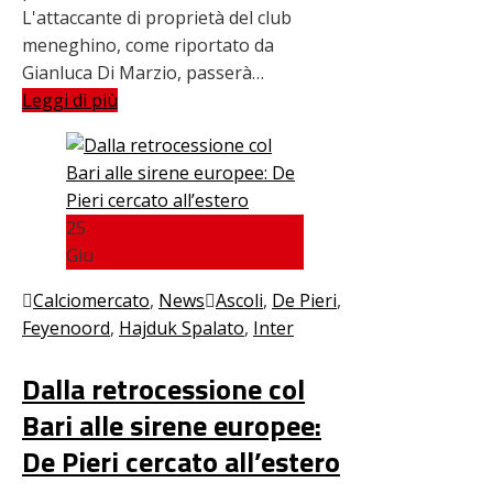
L'attaccante di proprietà del club
meneghino, come riportato da
Gianluca Di Marzio, passerà…
Leggi di più
25
Giu
Calciomercato
,
News
Ascoli
,
De Pieri
,
Feyenoord
,
Hajduk Spalato
,
Inter
Dalla retrocessione col
Bari alle sirene europee:
De Pieri cercato all’estero