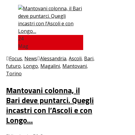
24
Mag
Focus
,
News
Alessandria
,
Ascoli
,
Bari
,
futuro
,
Longo
,
Magalini
,
Mantovani
,
Torino
Mantovani colonna, il
Bari deve puntarci. Quegli
incastri con l’Ascoli e con
Longo…