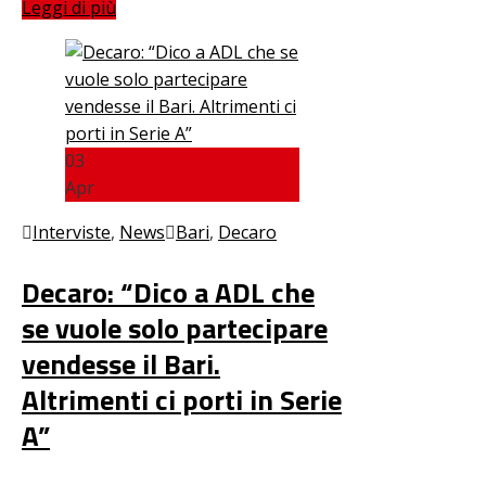
Leggi di più
03
Apr
Interviste
,
News
Bari
,
Decaro
Decaro: “Dico a ADL che
se vuole solo partecipare
vendesse il Bari.
Altrimenti ci porti in Serie
A”