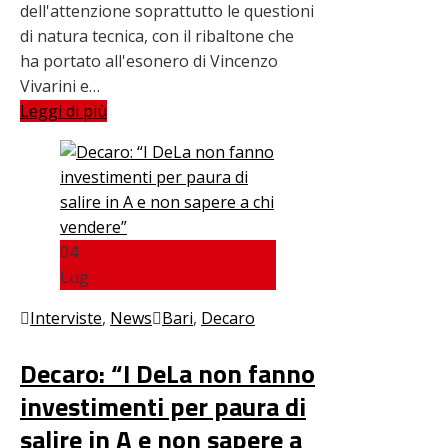
dell'attenzione soprattutto le questioni
di natura tecnica, con il ribaltone che
ha portato all'esonero di Vincenzo
Vivarini e…
Leggi di più
04
Lug
Interviste
,
News
Bari
,
Decaro
Decaro: “I DeLa non fanno
investimenti per paura di
salire in A e non sapere a