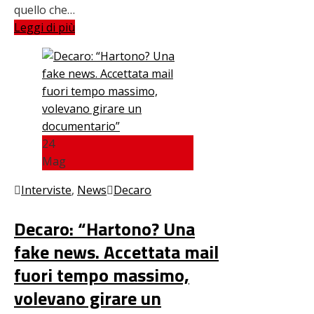
quello che…
Leggi di più
24
Mag
Interviste
,
News
Decaro
Decaro: “Hartono? Una
fake news. Accettata mail
fuori tempo massimo,
volevano girare un