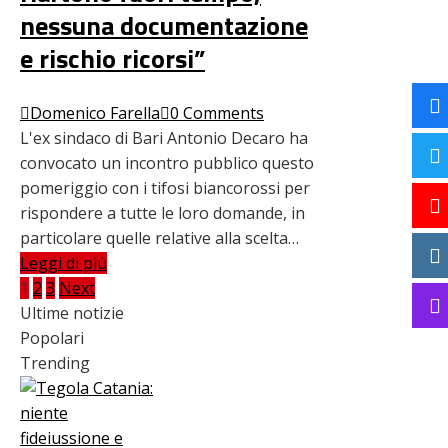
nessuna documentazione
e rischio ricorsi”
Domenico Farella
0 Comments
L'ex sindaco di Bari Antonio Decaro ha
convocato un incontro pubblico questo
pomeriggio con i tifosi biancorossi per
rispondere a tutte le loro domande, in
particolare quelle relative alla scelta…
Leggi di più
Paginazione
1
2
3
Next
Ultime notizie
degli
Popolari
Trending
articoli