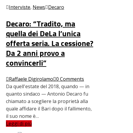
Interviste
,
News
Decaro
Decaro: “Tradito, ma
quella dei DeLa l’unica
offerta seria. La cessione?
Da 2 anni provo a
convincerli”
Raffaele Digirolamo
0 Comments
Da quell'estate del 2018, quando — in
quanto sindaco — Antonio Decaro fu
chiamato a scegliere la proprietà alla
quale affidare il Bari dopo il fallimento,
il suo nome è…
Leggi di più