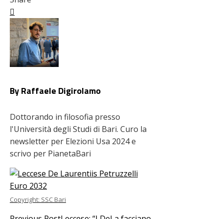
Facebook
Twitter
LinkedIn
Pinterest
Stumbleupon
Email
By Raffaele Digirolamo
Dottorando in filosofia presso
l'Università degli Studi di Bari. Curo la
newsletter per Elezioni Usa 2024 e
scrivo per PianetaBari
Copyright: SSC Bari
Previous Post
Leccese: “I DeLa facciano