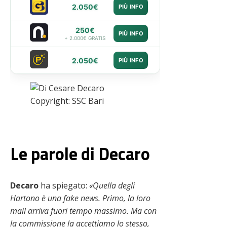
2.050€
PIÙ INFO
250€
PIÙ INFO
+ 2.000€ GRATIS
2.050€
PIÙ INFO
Copyright: SSC Bari
Le parole di Decaro
Decaro
ha spiegato:
«Quella degli
Hartono è una fake news. Primo, la loro
mail arriva fuori tempo massimo. Ma con
la commissione la accettiamo lo stesso,