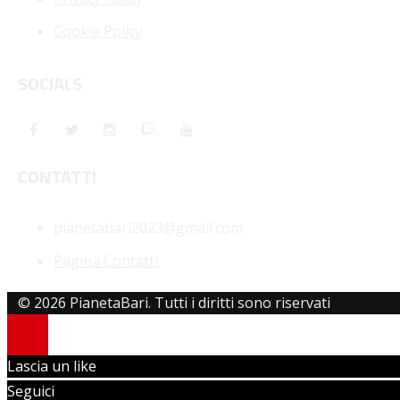
Cookie Policy
SOCIALS
CONTATTI
pianetabari2023@gmail.com
Pagina Contatti
© 2026 PianetaBari. Tutti i diritti sono riservati
Lascia un like
Seguici