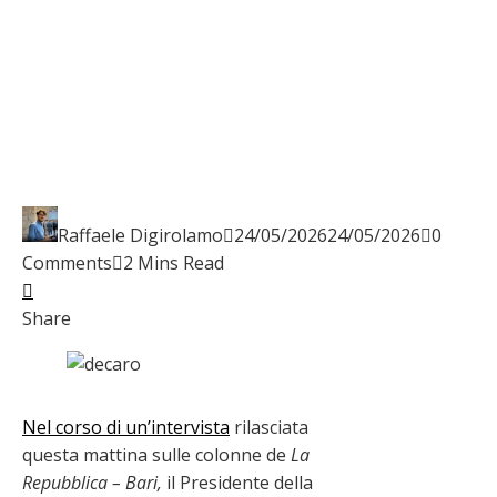
Raffaele Digirolamo
24/05/2026
24/05/2026
0
Comments
2 Mins Read
Facebook
Twitter
LinkedIn
Pinterest
Stumbleupon
Email
Share
Nel corso di un’intervista
rilasciata
questa mattina sulle colonne de
La
Repubblica – Bari,
il Presidente della