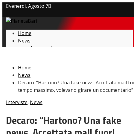
venerdì, Agosto 7
Privacy policy
Home
Cookie Policy
News
Amarcord
Contatti
Ex
L’avversario
Home
Giovanili
News
Le pagelle
Decaro: “Hartono? Una fake news. Accettata mail fu
Interviste
tempo massimo, volevano girare un documentario”
Focus
Calciomercato
Interviste
,
News
Serie B
Video
Decaro: “Hartono? Una fake
news. Accettata mail fuori