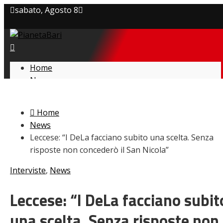
sabato, Agosto 8
Privacy policy
Cookie Policy
Home
News
Contatti
Amarcord
Ex
Home
L’avversario
News
Giovanili
Leccese: “I DeLa facciano subito una scelta. Senza
Le pagelle
risposte non concederò il San Nicola”
Interviste
Focus
Interviste
,
News
Calciomercato
Serie B
Leccese: “I DeLa facciano subit
Video
una scelta. Senza risposte non