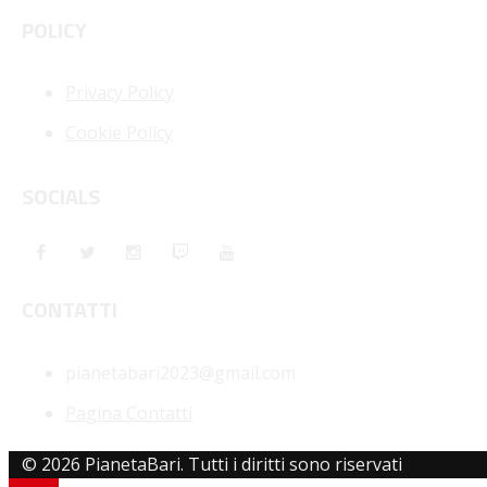
POLICY
Privacy Policy
Cookie Policy
SOCIALS
CONTATTI
pianetabari2023@gmail.com
Pagina Contatti
© 2026 PianetaBari. Tutti i diritti sono riservati