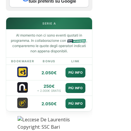
tuoi preferiti su Google
SERIE A
Al momento non ci sono eventi quotati in
programma. In collaborazione con
,
compareremo le quote degli operatori indicati
non appena disponibili.
BOOKMAKER
BONUS
LINK
2.050€
PIÙ INFO
250€
PIÙ INFO
+ 2.000€ GRATIS
2.050€
PIÙ INFO
Copyright: SSC Bari