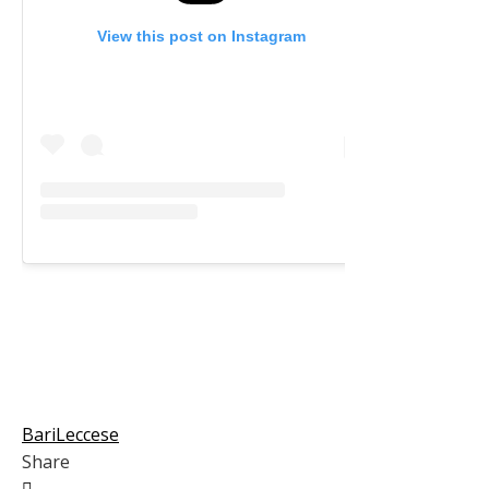
View this post on Instagram
Bari
Leccese
Share
Facebook
Twitter
LinkedIn
Pinterest
Stumbleupon
Email