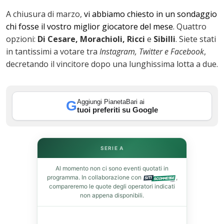
A chiusura di marzo,
vi abbiamo chiesto in un sondaggio
chi fosse il vostro miglior giocatore del mese
. Quattro
opzioni:
Di Cesare, Morachioli, Ricci
e
Sibilli
. Siete stati
in tantissimi a votare tra
Instagram, Twitter e
Facebook
,
decretando il vincitore dopo una lunghissima lotta a due.
ok
Aggiungi PianetaBari ai
G
tuoi preferiti su Google
SERIE A
In
Al momento non ci sono eventi quotati in
programma. In collaborazione con
,
st
compareremo le quote degli operatori indicati
non appena disponibili.
leupon