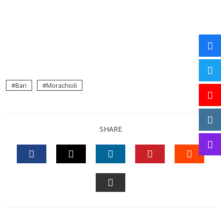
Bari
Morachioli
SHARE
FACEBOOK
TWITTER
LINKEDIN
PINTEREST
STUM
EMAIL