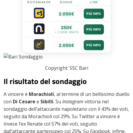
BOOKMAKER
BONUS
LINK
2.050€
PIÙ INFO
250€
PIÙ INFO
+ 2.000€ GRATIS
2.050€
PIÙ INFO
Copyright: SSC Bari
Il risultato del sondaggio
A vincere è
Morachioli
, al termine di un bellissimo duello
con
Di Cesare
e
Sibilli
. Su
Instagram
vittoria nel
sondaggio dell’attaccante napoletano con il 43% dei voti,
seguito da Morachioli col 29%. Su Twitter a vincere è
invece l’ex Renate col 57% dei voti, seguito
dall’attaccante partenopeo col 25%. Su
Facebook,
infine,