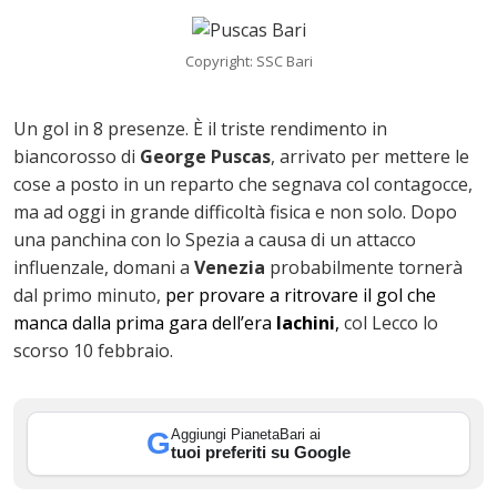
Copyright: SSC Bari
Un gol in 8 presenze. È il triste rendimento in
biancorosso di
George Puscas
, arrivato per mettere le
cose a posto in un reparto che segnava col contagocce,
ma ad oggi in grande difficoltà fisica e non solo. Dopo
una panchina con lo Spezia a causa di un attacco
influenzale, domani a
Venezia
probabilmente tornerà
dal primo minuto,
per provare a ritrovare il gol che
ok
manca dalla prima gara dell’era
Iachini
,
col Lecco lo
scorso 10 febbraio.
In
Aggiungi PianetaBari ai
G
tuoi preferiti su Google
st