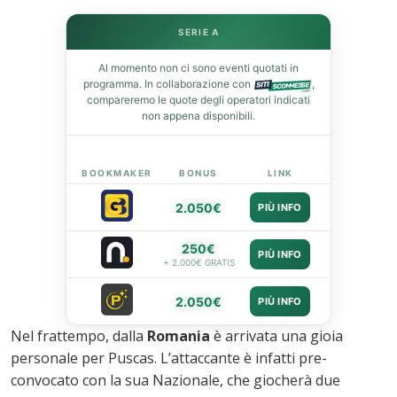
leupon
SERIE A
Al momento non ci sono eventi quotati in
programma. In collaborazione con
,
compareremo le quote degli operatori indicati
non appena disponibili.
BOOKMAKER
BONUS
LINK
2.050€
PIÙ INFO
250€
PIÙ INFO
+ 2.000€ GRATIS
2.050€
PIÙ INFO
Nel frattempo, dalla
Romania
è arrivata una gioia
personale per Puscas. L’attaccante è infatti pre-
convocato con la sua Nazionale, che giocherà due