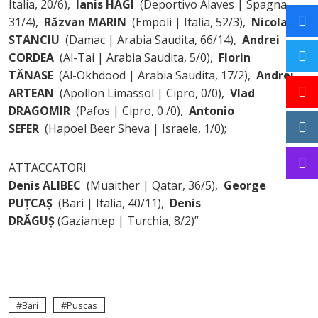
Italia, 20/6),
Ianis HAGI
(Deportivo Alaves | Spagna,
31/4),
Răzvan MARIN
(Empoli | Italia, 52/3),
Nicolae
STANCIU
(Damac | Arabia Saudita, 66/14),
Andrei
CORDEA
(Al-Tai | Arabia Saudita, 5/0),
Florin
TĂNASE
(Al-Okhdood | Arabia Saudita, 17/2),
Andrei
ARTEAN
(Apollon Limassol | Cipro, 0/0),
Vlad
DRAGOMIR
(Pafos | Cipro, 0 /0),
Antonio
SEFER
(Hapoel Beer Sheva | Israele, 1/0);
ATTACCATORI
Denis ALIBEC
(Muaither | Qatar, 36/5),
George
PUȚCAȘ
(Bari | Italia, 40/11),
Denis
DRĂGUȘ
(Gaziantep | Turchia, 8/2)”
Bari
Puscas