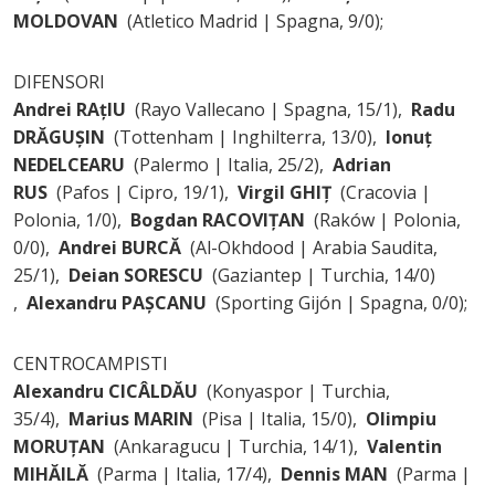
MOLDOVAN
(Atletico Madrid | Spagna, 9/0);
DIFENSORI
Andrei RAțIU
(Rayo Vallecano | Spagna, 15/1),
Radu
DRĂGUȘIN
(Tottenham | Inghilterra, 13/0),
Ionuț
NEDELCEARU
(Palermo | Italia, 25/2),
Adrian
RUS
(Pafos | Cipro, 19/1),
Virgil GHIȚ
(Cracovia |
Polonia, 1/0),
Bogdan RACOVIȚAN
(Raków | Polonia,
0/0),
Andrei BURCĂ
(Al-Okhdood | Arabia Saudita,
25/1),
Deian SORESCU
(Gaziantep | Turchia, 14/0)
,
Alexandru PAȘCANU
(Sporting Gijón | Spagna, 0/0);
CENTROCAMPISTI
Alexandru CICÂLDĂU
(Konyaspor | Turchia,
35/4),
Marius MARIN
(Pisa | Italia, 15/0),
Olimpiu
MORUȚAN
(Ankaragucu | Turchia, 14/1),
Valentin
MIHĂILĂ
(Parma | Italia, 17/4),
Dennis MAN
(Parma |