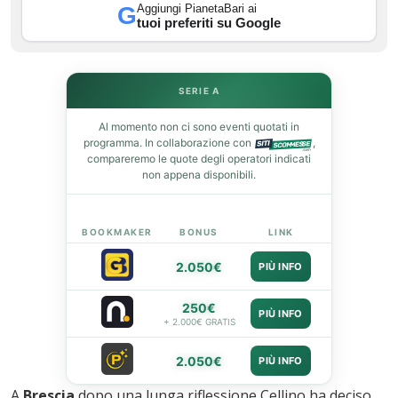
Aggiungi PianetaBari ai
G
tuoi preferiti su Google
leupon
SERIE A
Al momento non ci sono eventi quotati in
programma. In collaborazione con
,
compareremo le quote degli operatori indicati
non appena disponibili.
BOOKMAKER
BONUS
LINK
2.050€
PIÙ INFO
250€
PIÙ INFO
+ 2.000€ GRATIS
2.050€
PIÙ INFO
A
Brescia
dopo una lunga riflessione Cellino ha deciso