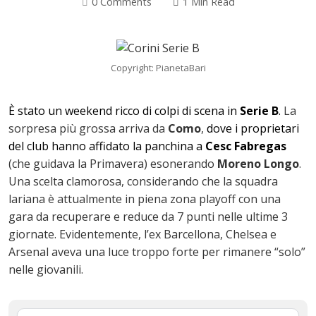
0 Comments
1 Min Read
Copyright: PianetaBari
È stato un weekend ricco di colpi di scena in
Serie B
.
La
sorpresa più grossa arriva da
Como
,
dove i proprietari
del club hanno affidato la panchina a
Cesc Fabregas
(che guidava la Primavera) esonerando
Moreno Longo
.
Una scelta clamorosa, considerando che la squadra
ok
lariana è attualmente in piena zona playoff con una
gara da recuperare e reduce da 7 punti nelle ultime 3
giornate. Evidentemente, l’ex Barcellona, Chelsea e
Arsenal aveva una luce troppo forte per rimanere “solo”
In
nelle giovanili.
st