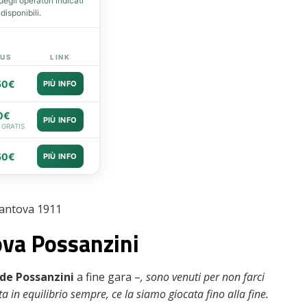
gli operatori indicati
isponibili.
US
LINK
50€
PIÙ INFO
0€
PIÙ INFO
 GRATIS
50€
PIÙ INFO
antova 1911
ova Possanzini
de Possanzini
a fine gara –
, sono venuti per non farci
ta in equilibrio sempre, ce la siamo giocata fino alla fine.