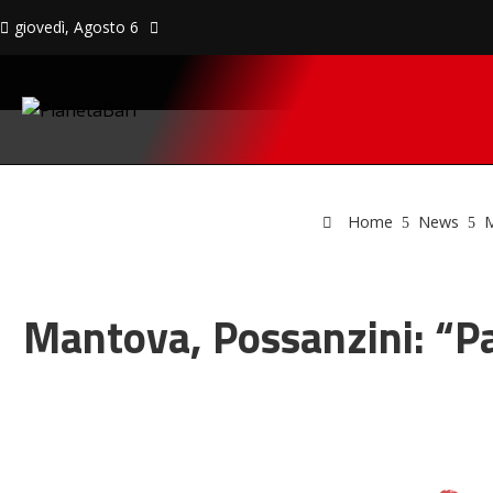
giovedì, Agosto 6
Home
News
M
Mantova, Possanzini: “Par