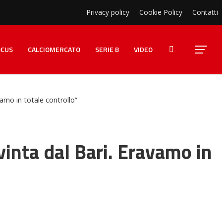
Privacy policy
Cookie Policy
Contatti
OCUS
CALCIOMERCATO
SERIE B
VIDEO
vamo in totale controllo”
vinta dal Bari. Eravamo in