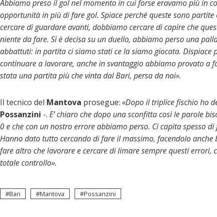
Abbiamo preso il gol nel momento in cui forse eravamo più in con
opportunità in più di fare gol. Spiace perché queste sono parti
cercare di guardare avanti, dobbiamo cercare di capire che queste
niente da fare. Si è decisa su un duello, abbiamo perso una palla 
abbattuti: in partita ci siamo stati ce la siamo giocata. Dispiace 
continuare a lavorare, anche in svantaggio abbiamo provato a fare
stata una partita più che vinta dal Bari, persa da noi».
Il tecnico del
Mantova
prosegue:
«Dopo il triplice fischio ho de
Possanzini
-.
E’ chiaro che dopo una sconfitta così le parole bis
0 e che con un nostro errore abbiamo perso. Ci capita spesso di f
Hanno dato tutto cercando di fare il massimo, facendolo anche
fare altro che lavorare e cercare di limare sempre questi errori, c
totale controllo».
Bari
Mantova
Possanzini