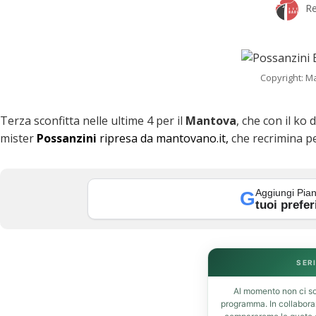
Re
k
Copyright: M
Terza sconfitta nelle ultime 4 per il
Mantova
, che con il ko d
mister
Possanzini
ripresa da mantovano.it,
che recrimina p
t
Aggiungi Pian
G
tuoi prefer
eupon
SERI
Al momento non ci so
programma. In collabor