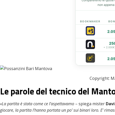
compareremo le quote de
non appena d
BOOKMAKER
BON
2.0
25
+ 2.000€
2.0
Copyright: M
Le parole del tecnico del Mant
«La partita è stata come ce l’aspettavamo
– spiega mister
Davi
giocare, la partita l’hanno portata un po’ sui binari loro. E’ rimas