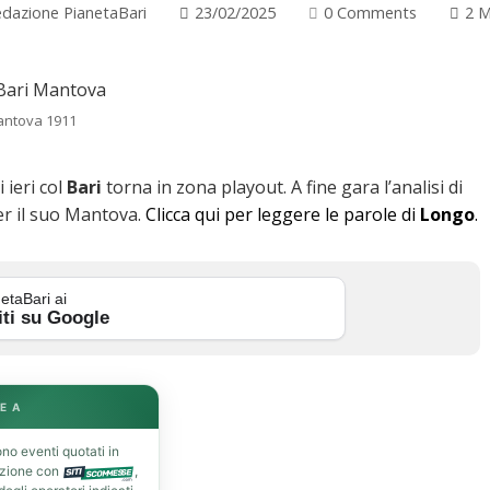
dazione PianetaBari
23/02/2025
0 Comments
2 M
antova 1911
i ieri col
Bari
torna in zona playout. A fine gara l’analisi di
er il suo Mantova.
Clicca qui per leggere le parole di
Longo
.
etaBari ai
iti su Google
E A
no eventi quotati in
azione con
,