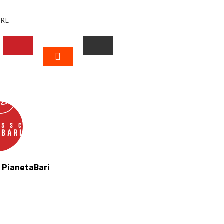
ARE
EDIN
PINTEREST
EMAIL
STUMBLEUPON
 PianetaBari