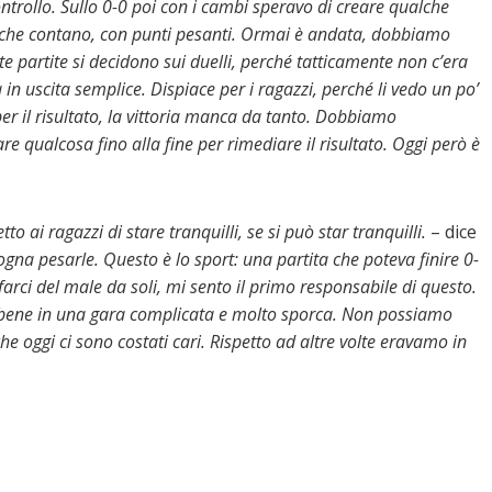
trollo. Sullo 0-0 poi con i cambi speravo di creare qualche
te che contano, con punti pesanti. Ormai è andata, dobbiamo
 partite si decidono sui duelli, perché tatticamente non c’era
in uscita semplice. Dispiace per i ragazzi, perché li vedo un po’
per il risultato, la vittoria manca da tanto. Dobbiamo
 qualcosa fino alla fine per rimediare il risultato. Oggi però è
tto ai ragazzi di stare tranquilli, se si può star tranquilli.
– dice
ogna pesarle. Questo è lo sport: una partita che poteva finire 0-
arci del male da soli, mi sento il primo responsabile di questo.
 bene in una gara complicata e molto sporca. Non possiamo
he oggi ci sono costati cari. Rispetto ad altre volte eravamo in