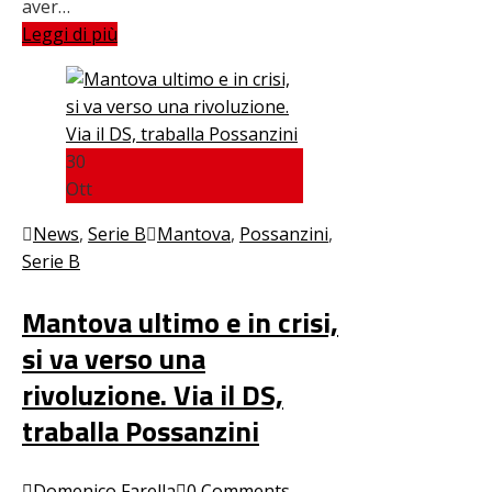
aver…
Leggi di più
30
Ott
News
,
Serie B
Mantova
,
Possanzini
,
Serie B
Mantova ultimo e in crisi,
si va verso una
rivoluzione. Via il DS,
traballa Possanzini
Domenico Farella
0 Comments