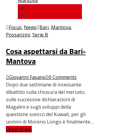
14
Set
Focus
,
News
Bari
,
Mantova
,
Possanzini
,
Serie B
Cosa aspettarsi da Bari-
Mantova
Giovanni Fasano
0 Comments
Dopo due settimane di incessante
dibattito sulla chiusura del mercato,
sulle successive dichiarazioni di
Magalini e sugli sviluppi della
questione sceicco del Kuwait, per gli
uomini di Moreno Longo è finalmente…
Leggi di più