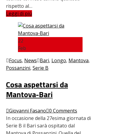
rispetto al…
Leggi di più
22
Feb
Focus
,
News
Bari
,
Longo
,
Mantova
,
Possanzini
,
Serie B
Cosa aspettarsi da
Mantova-Bari
Giovanni Fasano
0 Comments
In occasione della 27esima giornata di
Serie B il Bari sarà ospitato dal
Mantova di Possanzini. Quella del