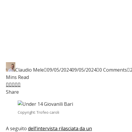
Claudio Mele
09/05/2024
09/05/2024
0 Comments
Mins Read
Facebook
Twitter
LinkedIn
Pinterest
Stumbleupon
Email
Share
Copyright: Trofeo caroli
A seguito
dell’intervista rilasciata da un