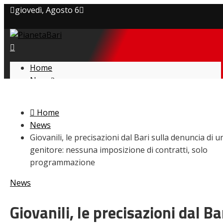
giovedì, Agosto 6
Privacy policy
Cookie Policy
Home
News
Contatti
Amarcord
Ex
Home
L’avversario
News
Giovanili
Giovanili, le precisazioni dal Bari sulla denuncia di u
Le pagelle
genitore: nessuna imposizione di contratti, solo
Interviste
programmazione
Focus
Calciomercato
News
Serie B
Video
Giovanili, le precisazioni dal Ba