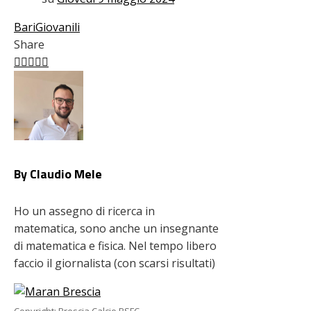
Bari
Giovanili
Share
Facebook
Twitter
LinkedIn
Pinterest
Stumbleupon
Email
By Claudio Mele
Ho un assegno di ricerca in
matematica, sono anche un insegnante
di matematica e fisica. Nel tempo libero
faccio il giornalista (con scarsi risultati)