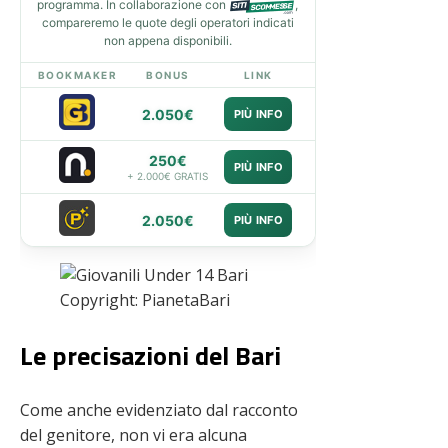
programma. In collaborazione con
,
compareremo le quote degli operatori indicati
non appena disponibili.
BOOKMAKER
BONUS
LINK
2.050€
PIÙ INFO
250€
PIÙ INFO
+ 2.000€ GRATIS
2.050€
PIÙ INFO
Copyright: PianetaBari
Le precisazioni del Bari
Come anche evidenziato dal racconto
del genitore, non vi era alcuna