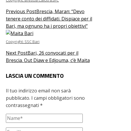
Copyright: Brescia Calcio BSFC
Previous Post
Brescia, Maran: “Devo
tenere conto dei diffidati. Dispiace per il
Bari, ma ognuno ha i propri obiettivi”
Copyright: SSC Bari
Next Post
Bari, 26 convocati per il
Brescia. Out Diaw e Edjouma, c’è Maita
LASCIA UN COMMENTO
Il tuo indirizzo email non sarà
pubblicato.
I campi obbligatori sono
contrassegnati
*