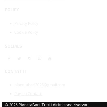
POLICY
Privacy Policy
Cookie Policy
SOCIALS
CONTATTI
pianetabari2023@gmail.com
Pagina Contatti
© 2026 PianetaBari. Tutti i diritti sono riservati