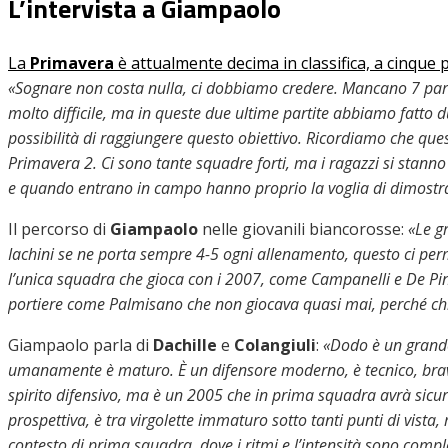
L’intervista a Giampaolo
La
Primavera
è attualmente decima in classifica, a cinque p
«Sognare non costa nulla, ci dobbiamo credere. Mancano 7 par
molto difficile, ma in queste due ultime partite abbiamo fatto d
possibilità di raggiungere questo obiettivo. Ricordiamo che que
Primavera 2. Ci sono tante squadre forti, ma i ragazzi si sta
e quando entrano in campo hanno proprio la voglia di dimostra
Il percorso di
Giampaolo
nelle giovanili biancorosse:
«Le g
Iachini se ne porta sempre 4-5 ogni allenamento, questo ci perme
l’unica squadra che gioca con i 2007, come Campanelli e De Pi
portiere come Palmisano che non giocava quasi mai, perché chiu
Giampaolo parla di
Dachille
e
Colangiuli
:
«Dodo è un grande
umanamente è maturo. È un difensore moderno, è tecnico, bravo
spirito difensivo, ma è un 2005 che in prima squadra avrà sicu
prospettiva, è tra virgolette immaturo sotto tanti punti di vista
contesto di prima squadra, dove i ritmi e l’intensità sono compl