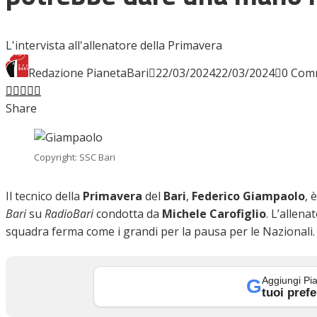
INTERVISTE
L'intervista all'allenatore della Primavera
Redazione PianetaBari
22/03/2024
22/03/2024
0 Com
Facebook
Twitter
LinkedIn
Pinterest
Stumbleupon
Email
FOCUS
Share
CALCIOMERCATO
Copyright: SSC Bari
Il tecnico della
Primavera
del
Bari
,
Federico Giampaolo
, 
Bari
su
RadioBari
condotta da
Michele Carofiglio
. L’allena
SERIE B
squadra ferma come i grandi per la pausa per le Nazionali.
Aggiungi Pia
G
VIDEO
tuoi prefe