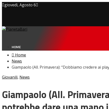
giovedì, Agosto 6
Privacy policy
Cookie Policy
Contatti
HOME
Home
News
Giampaolo (All. Primavera): “Dobbiamo credere ai p
NEWS
Giovanili
,
News
Amarcord
Ex
L’avversario
Giampaolo (All. Primavera
Giovanili
Le pagelle
potrebbe dare una mano 