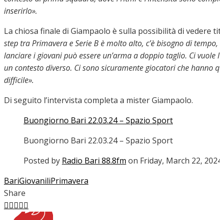
inserirlo».
La chiosa finale di Giampaolo è sulla possibilità di vedere 
step tra Primavera e Serie B è molto alto, c’è bisogno di tempo
lanciare i giovani può essere un’arma a doppio taglio. Ci vuole l’
un contesto diverso. Ci sono sicuramente giocatori che hanno
difficile».
Di seguito l’intervista completa a mister Giampaolo.
Buongiorno Bari 22.03.24 – Spazio Sport
Buongiorno Bari 22.03.24 – Spazio Sport
Posted by
Radio Bari 88.8fm
on Friday, March 22, 202
Bari
Giovanili
Primavera
Share
Facebook
Twitter
LinkedIn
Pinterest
Stumbleupon
Email