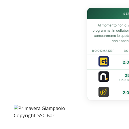
SE
Home
Al momento non ci s
News
programma. In collabo
Amarcord
compareremo le quote 
non appena
Ex
L’avversario
BOOKMAKER
BO
Giovanili
2.
Le pagelle
Interviste
2
Focus
+ 2.00
Calciomercato
Serie B
2.
Video
Copyright: SSC Bari