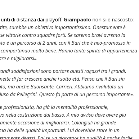
unti di distanza dai playoff.
Giampaolo
non si è nascosto:
tite, sarebbe un obiettivo importantissimo. Onestamente è
ue vittorie contro squadre forti. Se saremo bravi avremo la
sto è un percorso di 2 anni, con il Bari che è neo-promosso in
nno comportando molto bene. Hanno tanto spirito di appartenenza
re e migliorarsi».
randi soddisfazioni sono portare questi ragazzi tra i grandi.
tte di far crescere anche i sotto età. Penso che il Bari sia
nto, ma anche Buonsante, Carrieri. Abbiamo rivalutato un
so da Pellegrini. Questo fa parte di un percorso importante».
 professionista, ha già la mentalità professionale,
 nella costruzione dal basso. A mio avviso deve avere più
ramente occasione di migliorarsi. Colangiuli ha grande
, ma ha delle qualità importanti. Lui dovrebbe stare in un
etamente diversi. Poi se un giocatore ha qualità è anche facile