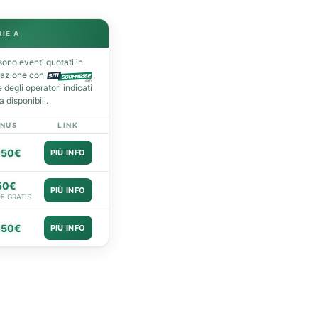
RIE A
ono eventi quotati in
razione con
,
degli operatori indicati
 disponibili.
NUS
LINK
050€
PIÙ INFO
50€
PIÙ INFO
0€ GRATIS
050€
PIÙ INFO