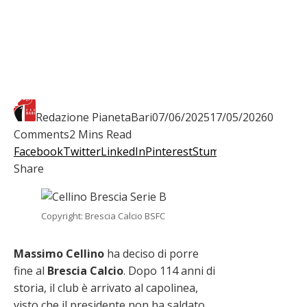
Redazione PianetaBari
07/06/2025
17/05/2026
0
Comments
2 Mins Read
Facebook
Twitter
LinkedIn
Pinterest
Stumbleupon
Email
Share
Copyright: Brescia Calcio BSFC
Massimo Cellino
ha deciso di porre
fine al
Brescia Calcio
. Dopo 114 anni di
storia, il club è arrivato al capolinea,
visto che il presidente non ha saldato