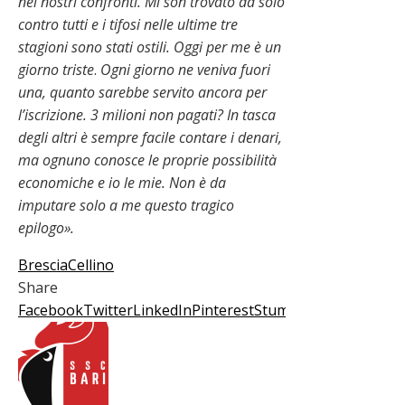
nei nostri confronti. Mi son trovato da solo
contro tutti e i tifosi nelle ultime tre
stagioni sono stati ostili. Oggi per me è un
giorno triste
.
Ogni giorno ne veniva fuori
una, quanto sarebbe servito ancora per
l’iscrizione. 3 milioni non pagati? In tasca
degli altri è sempre facile contare i denari,
ma ognuno conosce le proprie possibilità
economiche e io le mie. Non è da
imputare solo a me questo tragico
epilogo».
Brescia
Cellino
Share
Facebook
Twitter
LinkedIn
Pinterest
Stumbleupon
Email