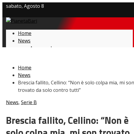
sabato, Agosto 8
Privacy policy
Home
Cookie Policy
News
Amarcord
Contatti
Ex
L’avversario
Home
Giovanili
News
Le pagelle
Brescia fallito, Cellino: “Non è solo colpa mia, mi so
Interviste
trovato da solo contro tutti”
Focus
Calciomercato
News
,
Serie B
Serie B
Video
Brescia fallito, Cellino: “Non è
solo colpa mia, mi son trovato