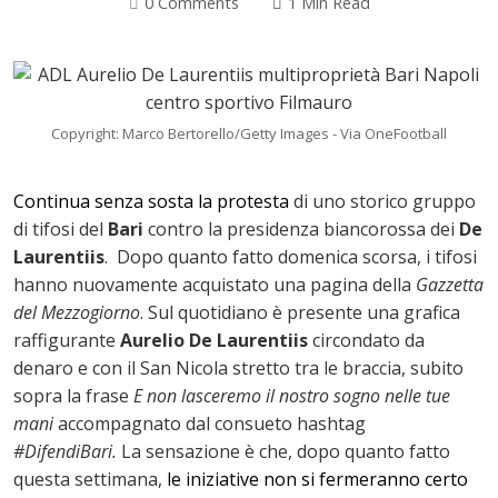
0 Comments
1 Min Read
Copyright: Marco Bertorello/Getty Images - Via OneFootball
Continua senza sosta la protesta
di uno storico gruppo
di tifosi del
Bari
contro la presidenza biancorossa dei
De
Laurentiis
. Dopo quanto fatto domenica scorsa, i tifosi
hanno nuovamente acquistato una pagina della
Gazzetta
ok
del Mezzogiorno
. Sul quotidiano è presente una grafica
raffigurante
Aurelio De Laurentiis
circondato da
denaro e con il San Nicola stretto tra le braccia, subito
sopra la frase
E non lasceremo il nostro sogno nelle tue
In
mani
accompagnato dal consueto hashtag
#DifendiBari.
La sensazione è che, dopo quanto fatto
st
questa settimana,
le iniziative non si fermeranno certo