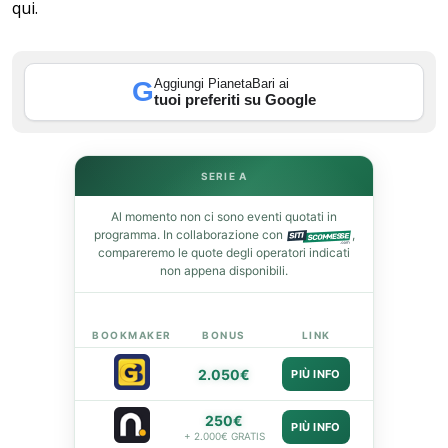
qui.
leupon
Aggiungi PianetaBari ai
G
tuoi preferiti su Google
SERIE A
Al momento non ci sono eventi quotati in
programma. In collaborazione con
,
compareremo le quote degli operatori indicati
non appena disponibili.
BOOKMAKER
BONUS
LINK
2.050€
PIÙ INFO
250€
PIÙ INFO
+ 2.000€ GRATIS