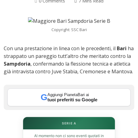
0 Comments
7 Mins Read
Copyright: SSC Bari
Con una prestazione in linea con le precedenti, il
Bari
ha
strappato un pareggio tutt’altro che meritato contro la
Sampdoria
, confermando la flessione tecnica e atletica
già intravista contro Juve Stabia, Cremonese e Mantova.
ok
Aggiungi PianetaBari ai
G
tuoi preferiti su Google
SERIE A
In
Al momento non ci sono eventi quotati in