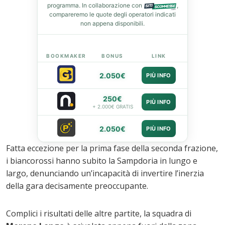
programma. In collaborazione con
,
st
compareremo le quote degli operatori indicati
non appena disponibili.
leupon
BOOKMAKER
BONUS
LINK
2.050€
PIÙ INFO
250€
PIÙ INFO
+ 2.000€ GRATIS
2.050€
PIÙ INFO
Fatta eccezione per la prima fase della seconda frazione,
i biancorossi hanno subito la Sampdoria in lungo e
largo, denunciando un’incapacità di invertire l’inerzia
della gara decisamente preoccupante.
Complici i risultati delle altre partite, la squadra di