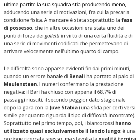
ultime partite la sua squadra stia producendo meno
,
adducendo una serie di motivazioni, fra cui la precaria
condizione fisica. A mancare è stata soprattutto la
fase
di possesso
, che in altre occasioni era stata uno dei
punti di forza dei
galletti
in virtù di una certa fluidità e di
una serie di movimenti codificati che permettevano di
arrivare velocemente nell’ultimo quarto di campo.
Le difficoltà sono apparse evidenti fin dai primi minuti,
quando un errore banale di
Benali
ha portato al palo di
Meulensteen
. I numeri confermano la prestazione
negativa: il Bari ha chiuso con appena il 68,7% di
passaggi riusciti, il secondo peggior dato stagionale
dopo la gara con la
Juve Stabia
(una sfida per certi versi
simile per quanto riguarda il tipo di difficoltà incontrate).
Soprattutto nel primo tempo, poi, i biancorossi
hanno
utilizzato quasi esclusivamente il lancio lungo
: è una
opzione ricercata spesso, ma stavolta la
qualità tecnica