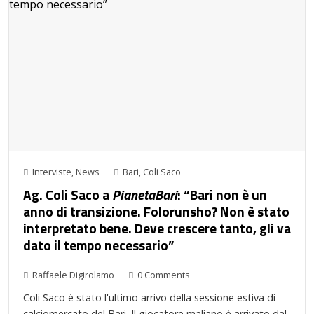
Interviste
,
News
Bari
,
Coli Saco
Ag. Coli Saco a
PianetaBari
: “Bari non è un
anno di transizione. Folorunsho? Non è stato
interpretato bene. Deve crescere tanto, gli va
dato il tempo necessario”
Raffaele Digirolamo
0 Comments
Coli Saco è stato l'ultimo arrivo della sessione estiva di
calciomercato del Bari. Il giocatore maliano è arrivato dal