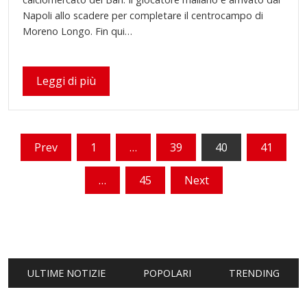
Napoli allo scadere per completare il centrocampo di
Moreno Longo. Fin qui…
Leggi di più
Paginazione
Prev
1
…
39
40
41
degli
…
45
Next
articoli
ULTIME NOTIZIE
POPOLARI
TRENDING