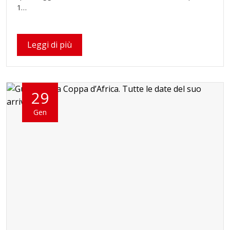
1…
Leggi di più
29
Gen