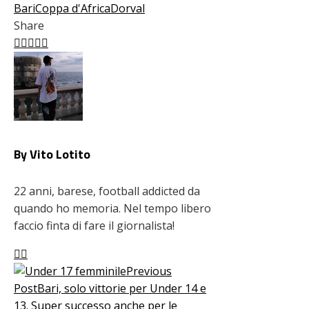
Bari
Coppa d'Africa
Dorval
Share
Facebook
Twitter
LinkedIn
Pinterest
Stumbleupon
Email
By Vito Lotito
22 anni, barese, football addicted da
quando ho memoria. Nel tempo libero
faccio finta di fare il giornalista!
Previous
Post
Bari, solo vittorie per Under 14 e
13. Super successo anche per le