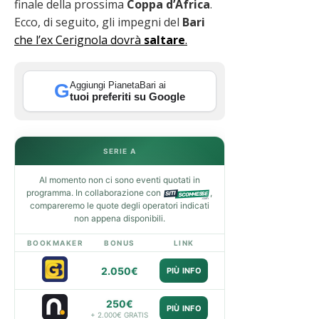
finale della prossima
Coppa d’Africa
.
Ecco, di seguito, gli impegni del
Bari
che l’ex Cerignola dovrà
saltare
.
Aggiungi PianetaBari ai
G
tuoi preferiti su Google
SERIE A
Al momento non ci sono eventi quotati in
programma. In collaborazione con
,
compareremo le quote degli operatori indicati
non appena disponibili.
BOOKMAKER
BONUS
LINK
2.050€
PIÙ INFO
250€
PIÙ INFO
+ 2.000€ GRATIS