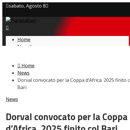
sabato, Agosto 8
Privacy policy
Cookie Policy
Home
News
Contatti
Amarcord
Ex
Home
L’avversario
News
Giovanili
Dorval convocato per la Coppa d’Africa. 2025 finito c
Le pagelle
Bari
Interviste
Focus
News
Calciomercato
Serie B
Dorval convocato per la Coppa
Video
d’Africa. 2025 finito col Bari