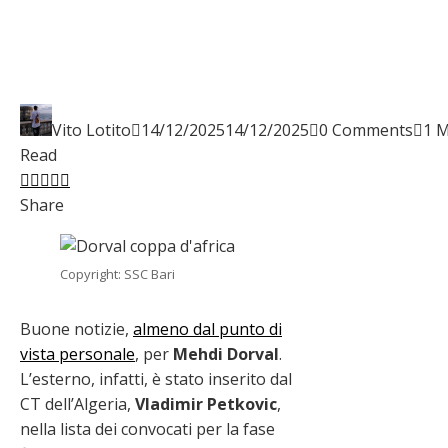
Vito Lotito
14/12/2025
14/12/2025
0 Comments
1 
Read
Facebook
Twitter
LinkedIn
Pinterest
Stumbleupon
Email
Share
Copyright: SSC Bari
Buone notizie,
almeno dal punto di
vista personale
, per
Mehdi Dorval
.
L’esterno, infatti, è stato inserito dal
CT dell’Algeria,
Vladimir Petkovic
,
nella lista dei convocati per la fase