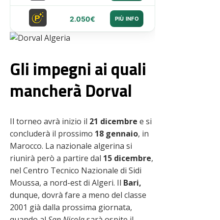
2.050€
PIÙ INFO
Gli impegni ai quali
mancherà Dorval
Il torneo avrà inizio il
21 dicembre
e si
concluderà il prossimo
18 gennaio
, in
Marocco. La nazionale algerina si
riunirà però a partire dal
15 dicembre
,
nel Centro Tecnico Nazionale di Sidi
Moussa, a nord-est di Algeri. Il
Bari,
dunque, dovrà fare a meno del classe
2001 già dalla prossima giornata,
quando al
San Nicola
sarà ospite il