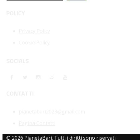
POLICY
Privacy Policy
Cookie Policy
SOCIALS
CONTATTI
pianetabari2023@gmail.com
Pagina Contatti
© 2026 PianetaBari. Tutti i diritti sono riservati