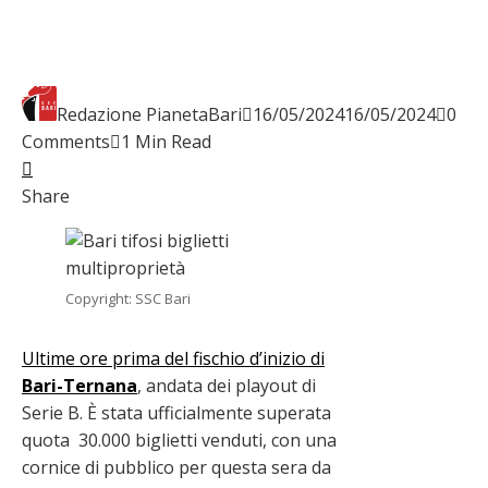
Redazione PianetaBari
16/05/2024
16/05/2024
0
Comments
1 Min Read
Facebook
Twitter
LinkedIn
Pinterest
Stumbleupon
Email
Share
Copyright: SSC Bari
Ultime ore prima del fischio d’inizio di
Bari-Ternana
, andata dei playout di
Serie B. È stata ufficialmente superata
quota 30.000 biglietti venduti, con una
cornice di pubblico per questa sera da