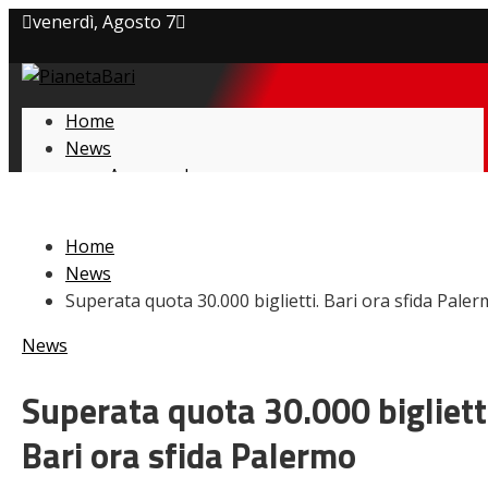
venerdì, Agosto 7
Privacy policy
Home
Cookie Policy
News
Amarcord
Contatti
Ex
L’avversario
Home
Giovanili
News
Le pagelle
Superata quota 30.000 biglietti. Bari ora sfida Pale
Interviste
Focus
News
Calciomercato
Serie B
Superata quota 30.000 bigliett
Video
Bari ora sfida Palermo