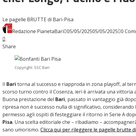
INTERVISTE
Le pagelle BRUTTE di Bari-Pisa
Redazione PianetaBari
05/05/2025
05/05/2025
0 Com
Facebook
Twitter
LinkedIn
Pinterest
Stumbleupon
Email
FOCUS
Share
CALCIOMERCATO
Copyright: SSC Bari
Il
Bari
torna al successo e riapproda in zona playoff, al ter
scorso turno contro il Cosenza, ieri è arrivata una vittoria 
SERIE B
Buona prestazione del
Bari
, passato in vantaggio già dopo 
ripresa non è successo nulla di significativo, considerando
permesso agli ospiti di festeggiare il ritorno in Serie A do
Pisa
. Una scelta editoriale che – ribadiamo – accompagnerà il
VIDEO
sano umorismo.
Clicca qui per rileggere le pagelle brutte d