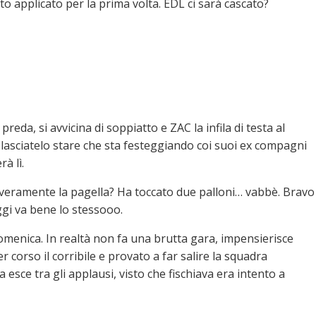
ato applicato per la prima volta. EDL ci sarà cascato?
reda, si avvicina di soppiatto e ZAC la infila di testa al
lasciatelo stare che sta festeggiando coi suoi ex compagni
à lì.
veramente la pagella? Ha toccato due palloni… vabbè. Bravo
ggi va bene lo stessooo.
omenica. In realtà non fa una brutta gara, impensierisce
corso il corribile e provato a far salire la squadra
 esce tra gli applausi, visto che fischiava era intento a