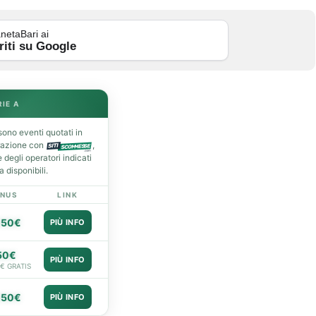
netaBari ai
riti su Google
RIE A
ono eventi quotati in
razione con
,
degli operatori indicati
 disponibili.
NUS
LINK
050€
PIÙ INFO
50€
PIÙ INFO
0€ GRATIS
050€
PIÙ INFO