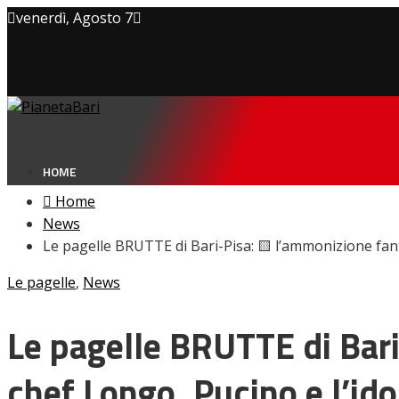
venerdì, Agosto 7
Privacy policy
Cookie Policy
Contatti
HOME
Home
News
Le pagelle BRUTTE di Bari-Pisa: 🟨 l’ammonizione fant
NEWS
Le pagelle
,
Amarcord
News
Ex
L’avversario
Le pagelle BRUTTE di Bar
Giovanili
Le pagelle
chef Longo, Pucino e l’ido