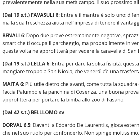
prevalentemente nella sua metà campo. Il suo prossimo a
(Dal 19 s.t.) FAVASULI 6:
Entra e il mantra è solo uno: dif
ma la sua freschezza aiuta nell’impresa di tenere il vantagg
BENALI 6
: Dopo due prove estremamente negative, sprazzi 
smart che ti occupa il parcheggio, ma probabilmente in ve
questa volta ne approfitterà per vedere la caravella di San 
(Dal 19 s.t.) LELLA 6:
Entra per dare la solita fisicità, que
mangiare troppo a San Nicola, che venerdì c’è una trasferta
MAITA 6
:
Più utile dietro che avanti, come tutta la squadr
faccia Palumbo e la panchina di Cosenza, una buona prova si
approfitterà per portare la bimba allo zoo di Fasano.
(Dal 42 s.t.) BELLLOMO sv
DORVAL 6.5
: Davanti a Edoardo De Laurentiis, gioca e
stern
che nel suo ruolo per confonderlo. Non spinge moltissimo, c