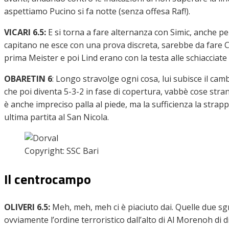
aspettiamo Pucino si fa notte (senza offesa Raf!).
VICARI 6.5:
E si torna a fare alternanza con Simic, anche per
capitano ne esce con una prova discreta, sarebbe da fare
prima Meister e poi Lind erano con la testa alle schiacciat
OBARETIN 6
:
Longo stravolge ogni cosa, lui subisce il cam
che poi diventa 5-3-2 in fase di copertura, vabbè cose stra
è anche impreciso palla al piede, ma la sufficienza la stra
ultima partita al San Nicola.
Copyright: SSC Bari
Il centrocampo
OLIVERI 6.5:
Meh, meh, meh ci è piaciuto dai. Quelle due sgr
ovviamente l’ordine terroristico dall’alto di Al Morenoh di 