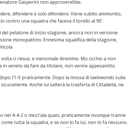
llenatore Gasperini non approverebbe.
endere, difendere e solo difendere. Viene subito ammonito,
io contro una squadra che faceva il torello al 90′.
del pelatone di inizio stagione, ancora non in versione
rsione monopattino. Ennesima squalifica della stagione,
Nicola.
sta volta ci riesce, e menomale diremmo. Mo occhio a non
 in veneto da fare da titolare, non venire appesantito.
a dopo l’1-0 praticamente. Dopo la mossa di taekwondo sulla
curamente. Anche lui salterà la trasferta di Cittadella, ne
o nel 4-4-2 o mezz’ala quasi, praticamente ovunque tranne
ome tutta la squadra, e se non lo fa lui, non lo fa nessuno.