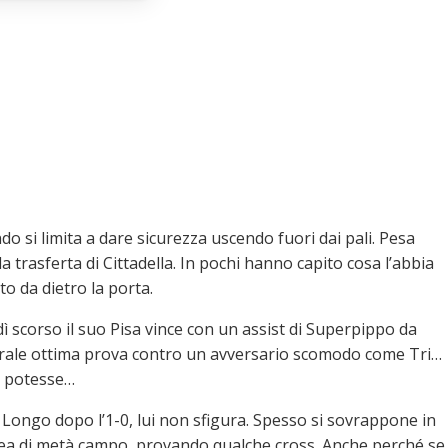
o si limita a dare sicurezza uscendo fuori dai pali. Pesa
la trasferta di Cittadella. In pochi hanno capito cosa l’abbia
o da dietro la porta.
 scorso il suo Pisa vince con un assist di Superpippo da
generale ottima prova contro un avversario scomodo come Tri…
si potesse…
 Longo dopo l’1-0, lui non sfigura. Spesso si sovrappone in
inea di metà campo, provando qualche cross. Anche perché se