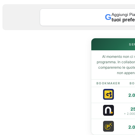
Aggiungi Pia
G
tuoi prefe
Home
News
Amarcord
Ex
SE
L’avversario
Al momento non ci s
Giovanili
programma. In collabo
Le pagelle
compareremo le quote 
non appena
Interviste
Focus
BOOKMAKER
BO
Calciomercato
2.
Serie B
Video
2
+ 2.00
2.