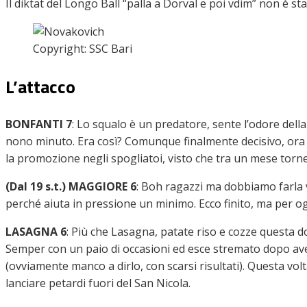
Il diktat del Longo Ball “palla a Dorval e poi vdim” non è st
Copyright: SSC Bari
L’attacco
BONFANTI 7
:
Lo squalo è un predatore, sente l’odore della p
nono minuto. Era così? Comunque finalmente decisivo, ora 
la promozione negli spogliatoi, visto che tra un mese torner
(Dal 19 s.t.) MAGGIORE 6
:
Boh ragazzi ma dobbiamo farla 
perché aiuta in pressione un minimo. Ecco finito, ma per o
LASAGNA 6
:
Più che Lasagna, patate riso e cozze questa d
Semper con un paio di occasioni ed esce stremato dopo aver 
(ovviamente manco a dirlo, con scarsi risultati). Questa volta
lanciare petardi fuori del San Nicola.