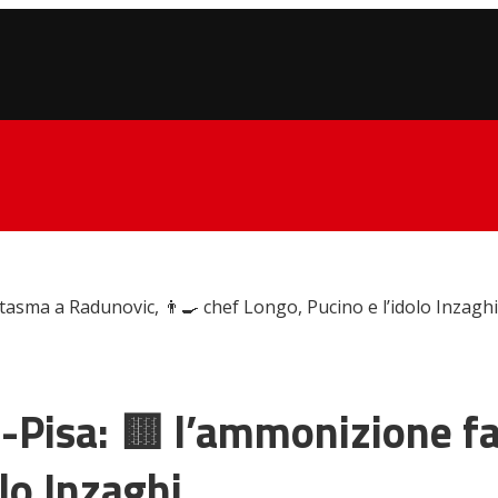
asma a Radunovic, 👨‍🍳 chef Longo, Pucino e l’idolo Inzaghi
i-Pisa: 🟨 l’ammonizione f
lo Inzaghi