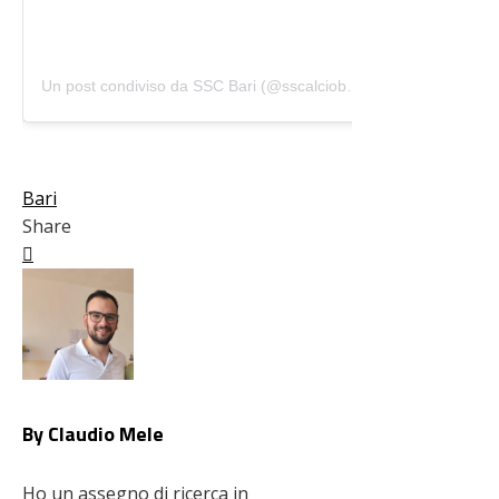
Un post condiviso da SSC Bari (@sscalciobari)
Bari
Share
Facebook
Twitter
LinkedIn
Pinterest
Stumbleupon
Email
By Claudio Mele
Ho un assegno di ricerca in