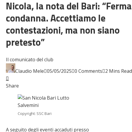
Nicola, la nota del Bari: “Ferma
condanna. Accettiamo le
contestazioni, ma non siano
pretesto”
Il comunicato del club
Claudio Mele
05/05/2025
0 Comments
2 Mins Read
Facebook
Twitter
LinkedIn
Pinterest
Stumbleupon
Email
Share
Copyright: SSC Bari
A seguito degli eventi accaduti presso