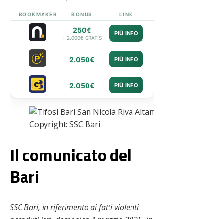
BOOKMAKER
BONUS
LINK
250€
PIÙ INFO
+ 2.000€ GRATIS
2.050€
PIÙ INFO
2.050€
PIÙ INFO
Copyright: SSC Bari
Il comunicato del
Bari
SSC Bari, in riferimento ai fatti violenti