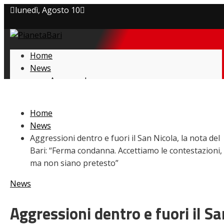
lunedì, Agosto 10
Privacy policy
Home
Cookie Policy
News
Amarcord
Contatti
Ex
L’avversario
Home
Giovanili
News
Le pagelle
Aggressioni dentro e fuori il San Nicola, la nota del
Interviste
Bari: “Ferma condanna. Accettiamo le contestazioni,
Focus
ma non siano pretesto”
Calciomercato
Serie B
News
Video
Aggressioni dentro e fuori il Sa