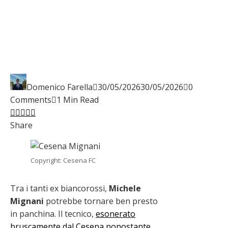
Domenico Farella
30/05/2026
30/05/2026
0
Comments
1 Min Read
Facebook
Twitter
LinkedIn
Pinterest
Stumbleupon
Email
Share
Copyright: Cesena FC
Tra i tanti ex biancorossi,
Michele
Mignani
potrebbe tornare ben presto
in panchina. Il tecnico,
esonerato
bruscamente dal Cesena nonostante