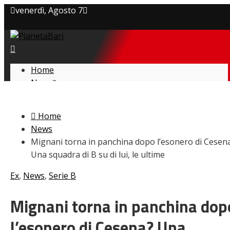
venerdì, Agosto 7
Privacy policy
Cookie Policy
Home
News
Contatti
Amarcord
Ex
Home
L’avversario
News
Giovanili
Mignani torna in panchina dopo l’esonero di Cesen
Le pagelle
Una squadra di B su di lui, le ultime
Interviste
Focus
Ex
,
News
,
Serie B
Calciomercato
Serie B
Mignani torna in panchina dop
Video
l’esonero di Cesena? Una