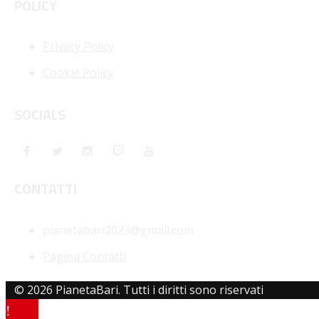
POLICY
Privacy Policy
Cookie Policy
SOCIALS
CONTATTI
pianetabari2023@gmail.com
Pagina Contatti
© 2026 PianetaBari. Tutti i diritti sono riservati