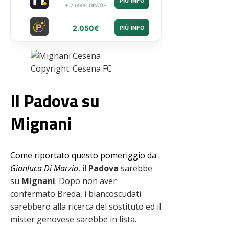
PIÙ INFO
+ 2.000€ GRATIS
2.050€
PIÙ INFO
Copyright: Cesena FC
Il Padova su
Mignani
Come riportato questo pomeriggio da
Gianluca Di Marzio
, il
Padova
sarebbe
su
Mignani
. Dopo non aver
confermato Breda, i biancoscudati
sarebbero alla ricerca del sostituto ed il
mister genovese sarebbe in lista.