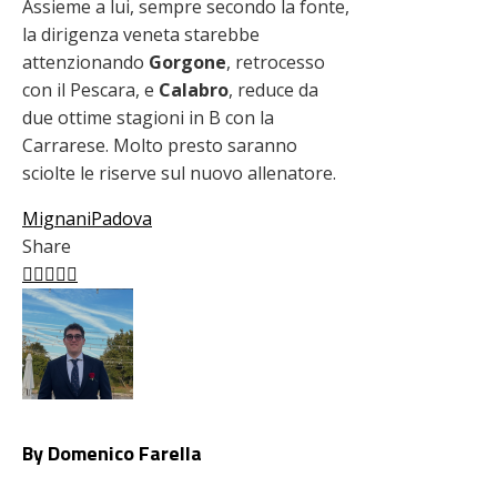
Assieme a lui, sempre secondo la fonte,
la dirigenza veneta starebbe
attenzionando
Gorgone
, retrocesso
con il Pescara, e
Calabro
, reduce da
due ottime stagioni in B con la
Carrarese. Molto presto saranno
sciolte le riserve sul nuovo allenatore.
Mignani
Padova
Share
Facebook
Twitter
LinkedIn
Pinterest
Stumbleupon
Email
By Domenico Farella