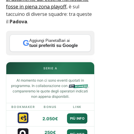
fosse in piena zona playoff,
è sul
taccuino di diverse squadre: tra queste
il
Padova
.
Aggiungi PianetaBari ai
G
tuoi preferiti su Google
SERIE A
Al momento non ci sono eventi quotati in
programma. In collaborazione con
,
compareremo le quote degli operatori indicati
non appena disponibili.
BOOKMAKER
BONUS
LINK
2.050€
PIÙ INFO
250€