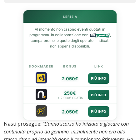
st
SERIE A
leupon
Al momento non ci sono eventi quotati in
programma. In collaborazione con
,
compareremo le quote degli operatori indicati
non appena disponibili.
BOOKMAKER
BONUS
LINK
2.050€
PIÙ INFO
250€
PIÙ INFO
+ 2.000€ GRATIS
2.050€
PIÙ INFO
Nasti prosegue:
“L’anno scorso ho iniziato a giocare con
continuità proprio da gennaio, inizialmente non era allo
stesso ritmo ed intensità dopo il campionato Primavera. Ho