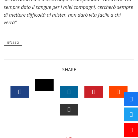
sempre dato il sangue per i miei compagni, cercherò sempre
di mettere difficoltà al mister, non darò vita facile a chi
verrà”.
Nasti
SHARE
TWITTER
FACEBOOK
LINKEDIN
PINTEREST
STUM
EMAIL