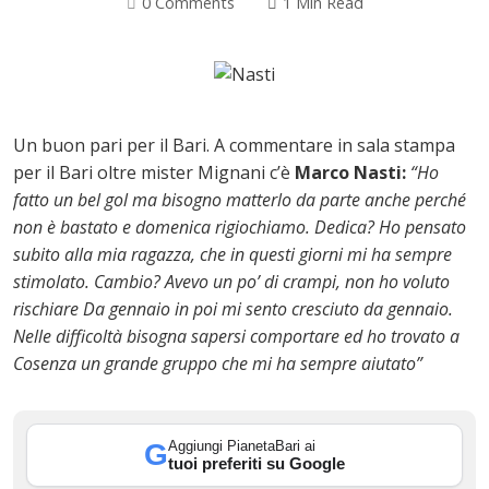
0 Comments
1 Min Read
Un buon pari per il Bari. A commentare in sala stampa
per il Bari oltre mister Mignani c’è
Marco Nasti:
“Ho
fatto un bel gol ma bisogno matterlo da parte anche perché
non è bastato e domenica rigiochiamo. Dedica? Ho pensato
subito alla mia ragazza, che in questi giorni mi ha sempre
stimolato. Cambio? Avevo un po’ di crampi, non ho voluto
rischiare Da gennaio in poi mi sento cresciuto da gennaio.
ok
Nelle difficoltà bisogna sapersi comportare ed ho trovato a
Cosenza un grande gruppo che mi ha sempre aiutato”
Aggiungi PianetaBari ai
G
In
tuoi preferiti su Google