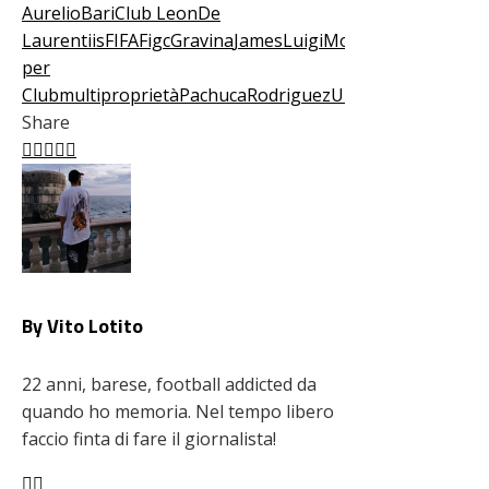
Aurelio
Bari
Club Leon
De
Laurentiis
FIFA
Figc
Gravina
James
Luigi
Mondiale
per
Club
multiproprietà
Pachuca
Rodriguez
UEFA
Share
Facebook
Twitter
LinkedIn
Pinterest
Stumbleupon
Email
By Vito Lotito
22 anni, barese, football addicted da
quando ho memoria. Nel tempo libero
faccio finta di fare il giornalista!