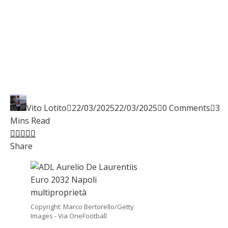
Vito Lotito
22/03/2025
22/03/2025
0 Comments
3
Mins Read
Facebook
Twitter
LinkedIn
Pinterest
Stumbleupon
Email
Share
Copyright: Marco Bertorello/Getty
Images - Via OneFootball