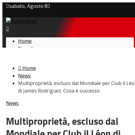
sabato, Agosto 8
Privacy policy
Cookie Policy
Home
News
Contatti
Amarcord
Ex
Home
L’avversario
News
Giovanili
Multiproprietà, escluso dal Mondiale per Club il Lé
Le pagelle
di James Rodriguez. Cosa è successo
Interviste
Focus
News
Calciomercato
Serie B
Multiproprietà, escluso dal
Video
Mondiale per Club il Léon di