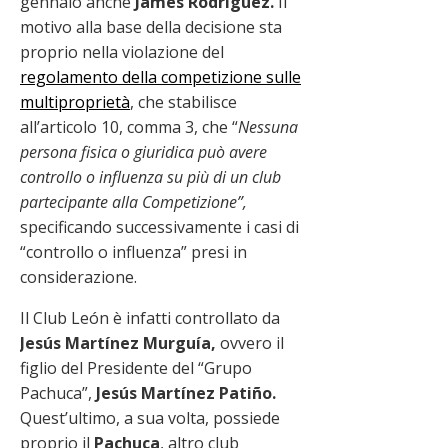
gennaio anche
James Rodríguez.
Il
motivo alla base della decisione sta
proprio nella violazione del
regolamento della competizione sulle
multiproprietà
, che stabilisce
all’articolo 10, comma 3, che “
Nessuna
persona fisica o giuridica può avere
controllo o influenza su più di un club
partecipante alla Competizione”,
specificando successivamente i casi di
“controllo o influenza” presi in
considerazione.
Il Club León è infatti controllato da
Jesús Martínez Murguía,
ovvero il
figlio del Presidente del “Grupo
Pachuca”,
Jesús Martínez Patiño.
Quest’ultimo, a sua volta, possiede
proprio il
Pachuca
, altro club