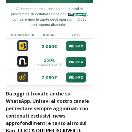
Al momento non ci sono eventi quotati in
programma. In collaborazione con
,
compareremo le quote degli operatori indicati
non appena disponibili.
BOOKMAKER
BONUS
LINK
2.050€
PIÙ INFO
250€
PIÙ INFO
+ 2.000€ GRATIS
2.050€
PIÙ INFO
Da oggi ci trovate anche su
WhatsApp. Unitevi al nostro canale
per restare sempre aggiornati con
contenuti esclusivi, news,
approfondimenti e tanto altro sul
Bari
.
CLICCA QUI PER ISCRIVERTI.