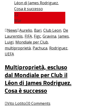
22
Mar
News
Aurelio
,
Bari
,
Club Leon
,
De
Laurentiis
,
FIFA
,
Figc
,
Gravina
,
James
,
Luigi
,
Mondiale per Club
,
multiproprietà
,
Pachuca
,
Rodriguez
,
UEFA
Multiproprietà, escluso
dal Mondiale per Club il
Léon di James Rodriguez.
Cosa è successo
Vito Lotito
0 Comments