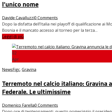
l’unico nome
Home
News
Davide Cavalluzzi
0 Comments
Amarcord
Dopo la disfatta dell’Italia nei playoff di qualificazione ai Mo
Ex
Bosnia e il mancato accesso al torneo per la terza…
L’avversario
Leggi di più
Giovanili
Le pagelle
Interviste
02
Focus
Apr
Calciomercato
News
Figc
,
Gravina
Serie B
Video
Terremoto nel calcio italiano: Gravina 
Federale. Le ultimissime
Domenico Farella
0 Comments
Dopo ore di tentennamenti, questo pomeriggio il president