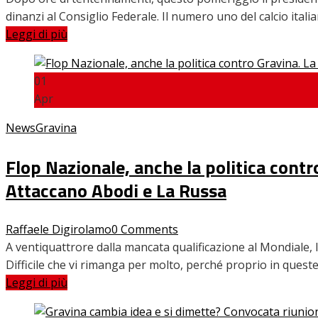
dinanzi al Consiglio Federale. Il numero uno del calcio ital
Leggi di più
01
Apr
News
Gravina
Flop Nazionale, anche la politica contro
Attaccano Abodi e La Russa
Raffaele Digirolamo
0 Comments
A ventiquattrore dalla mancata qualificazione al Mondiale, 
Difficile che vi rimanga per molto, perché proprio in quest
Leggi di più