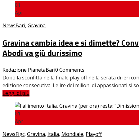
01
Apr
News
Bari
,
Gravina
Gravina cambia idea e si dimette? Conv
Abodi va giù durissimo
Redazione PianetaBari
0 Comments
Dopo la sconfitta nella finale play off nella serata di ieri c
edizione consecutiva. Le ire dei milioni di appassionati si 
Leggi di più
01
Apr
News
Figc
,
Gravina
,
Italia
,
Mondiale
,
Playoff