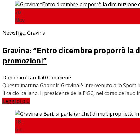
20
Nov
News
Figc
,
Gravina
Gravina: “Entro dicembre proporrò la d
promozioni”
Domenico Farella
0 Comments
Questa mattina Gabriele Gravina è intervenuto allo Sport I
il calcio italiano. Il presidente della FIGC, nel corso del su
Leggi di più
18
Giu