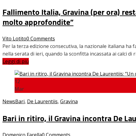
Fallimento Italia, Gravina (per ora) re
molto approfondite”
Vito Lotito
0 Comments
Per la terza edizione consecutiva, la nazionale italiana ha f
nella serata di ieri, quando la sconfitta incassata ai calci di
Leggi di più
12
Mar
News
Bari
,
De Laurentiis
,
Gravina
Bari in ritiro, il Gravina incontra De La
Domenico Farella
0 Comments