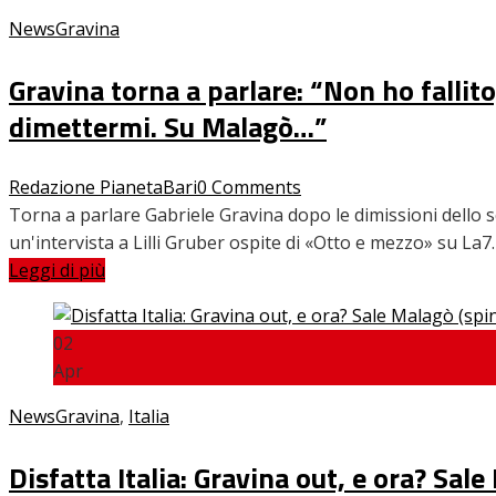
News
Gravina
INTERVISTE
Gravina torna a parlare: “Non ho fallit
dimettermi. Su Malagò…”
FOCUS
Redazione PianetaBari
0 Comments
Torna a parlare Gabriele Gravina dopo le dimissioni dello s
un'intervista a Lilli Gruber ospite di «Otto e mezzo» su La7
CALCIOMERCATO
Leggi di più
02
SERIE B
Apr
News
Gravina
,
Italia
VIDEO
Disfatta Italia: Gravina out, e ora? Sa