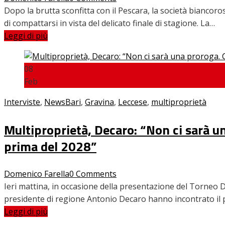
Dopo la brutta sconfitta con il Pescara, la società biancoros
di compattarsi in vista del delicato finale di stagione. La…
Leggi di più
08
Feb
Interviste
,
News
Bari
,
Gravina
,
Leccese
,
multiproprietà
Multiproprietà, Decaro: “Non ci sarà 
prima del 2028”
Domenico Farella
0 Comments
Ieri mattina, in occasione della presentazione del Torneo De
presidente di regione Antonio Decaro hanno incontrato il 
Leggi di più