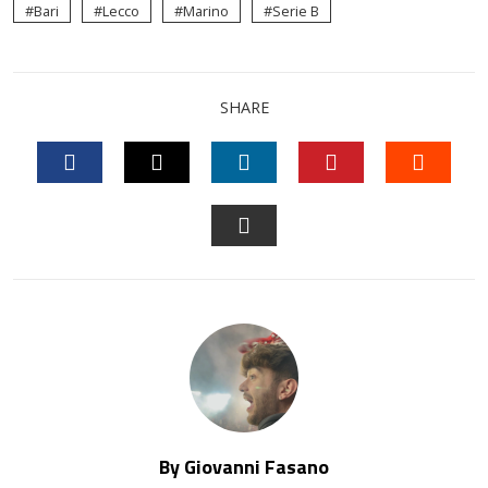
Bari
Lecco
Marino
Serie B
SHARE
FACEBOOK
TWITTER
LINKEDIN
PINTEREST
STUM
EMAIL
By Giovanni Fasano