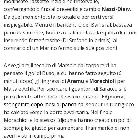
modificato l’assetto inziale nell’intervallo,
confermandolo fino al prevedibile cambio
Nasti-Diaw
.
Da quel momento, stallo totale e per certi versi
inspiegabile. Mentre il baricentro del Bari si abbassava
pericolosamente, Bonazzoli alimentava la spinta dei suoi
inserendo forze fresche (Di Stefano in primis), al
contrario di un Marino fermo sulle sue posizioni.
A svegliare il tecnico di Marsala dal torpore ci ha
pensato il gol di Buso, a cui hanno fatto seguito (6
minuti dopo) gli ingressi di
Aramu
e
Morachioli
per
Maita e Achik. Per sporcare i guantoni di Saracco si è
però dovuto attendere l’87esimo, quando
Edjouma
,
scongelato dopo mesi di panchina
, seppur in fuorigioco
ha calciato verso la porta avversaria. Nel finale
Morachioli e lo stesso Edjouma hanno creato un po’ di
scompiglio, giusto per aumentare il rammarico di non
averli visti in campo prima.