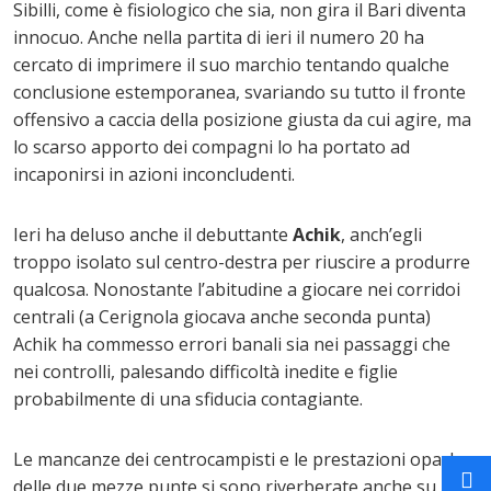
Sibilli, come è fisiologico che sia, non gira il Bari diventa
innocuo. Anche nella partita di ieri il numero 20 ha
cercato di imprimere il suo marchio tentando qualche
conclusione estemporanea, svariando su tutto il fronte
offensivo a caccia della posizione giusta da cui agire, ma
lo scarso apporto dei compagni lo ha portato ad
incaponirsi in azioni inconcludenti.
Ieri ha deluso anche il debuttante
Achik
, anch’egli
troppo isolato sul centro-destra per riuscire a produrre
qualcosa. Nonostante l’abitudine a giocare nei corridoi
centrali (a Cerignola giocava anche seconda punta)
Achik ha commesso errori banali sia nei passaggi che
nei controlli, palesando difficoltà inedite e figlie
probabilmente di una sfiducia contagiante.
Le mancanze dei centrocampisti e le prestazioni opache
delle due mezze punte si sono riverberate anche su