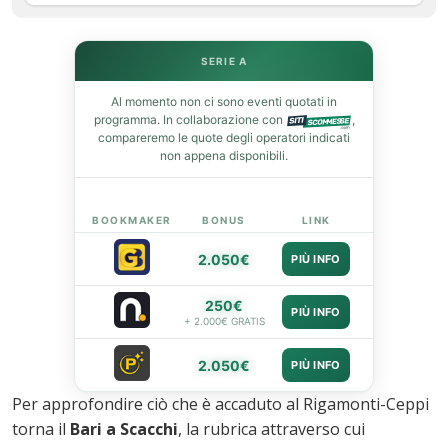
leupon
SERIE A
Al momento non ci sono eventi quotati in
programma. In collaborazione con
,
compareremo le quote degli operatori indicati
non appena disponibili.
BOOKMAKER
BONUS
LINK
2.050€
PIÙ INFO
250€
PIÙ INFO
+ 2.000€ GRATIS
2.050€
PIÙ INFO
Per approfondire ciò che è accaduto al Rigamonti-Ceppi
torna il
Bari a Scacchi
, la rubrica attraverso cui