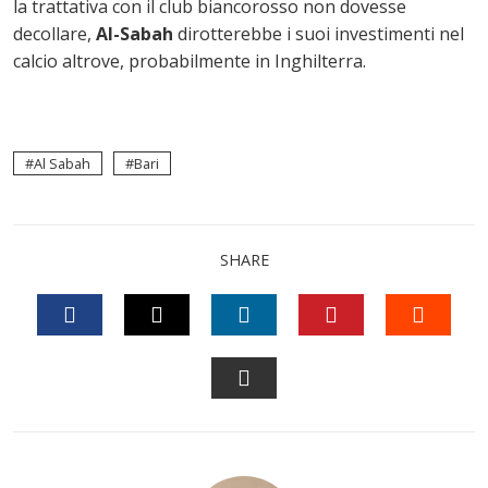
la trattativa con il club biancorosso non dovesse
decollare,
Al-Sabah
dirotterebbe i suoi investimenti nel
calcio altrove, probabilmente in Inghilterra.
Al Sabah
Bari
SHARE
FACEBOOK
TWITTER
LINKEDIN
PINTEREST
STUM
EMAIL