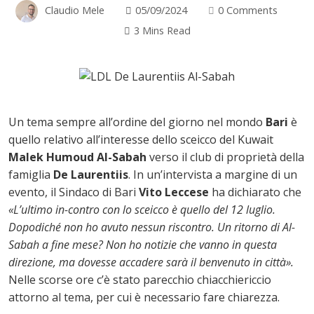
Claudio Mele
05/09/2024
0 Comments
3 Mins Read
Un tema sempre all’ordine del giorno nel mondo
Bari
è
quello relativo all’interesse dello sceicco del Kuwait
Malek Humoud Al-Sabah
verso il club di proprietà della
famiglia
De Laurentiis
. In un’intervista a margine di un
evento, il Sindaco di Bari
Vito Leccese
ha dichiarato che
«L’ultimo in-contro con lo sceicco è quello del 12 luglio.
Dopodiché non ho avuto nessun riscontro. Un ritorno di Al-
ok
Sabah a fine mese? Non ho notizie che vanno in questa
direzione, ma dovesse accadere sarà il benvenuto in città».
Nelle scorse ore c’è stato parecchio chiacchiericcio
attorno al tema, per cui è necessario fare chiarezza.