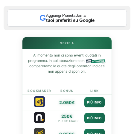
In
Aggiungi PianetaBari ai
G
st
tuoi preferiti su Google
leupon
SERIE A
Al momento non ci sono eventi quotati in
programma. In collaborazione con
,
compareremo le quote degli operatori indicati
non appena disponibili.
BOOKMAKER
BONUS
LINK
2.050€
PIÙ INFO
250€
PIÙ INFO
+ 2.000€ GRATIS