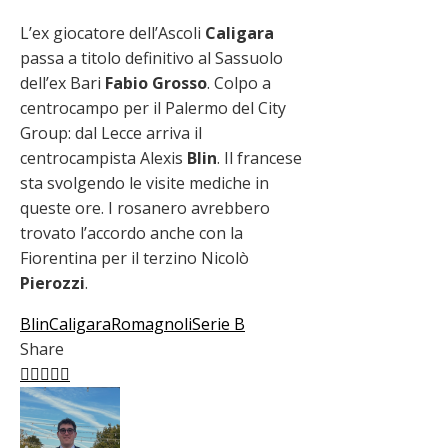
L’ex giocatore dell’Ascoli
Caligara
passa a titolo definitivo al Sassuolo
dell’ex Bari
Fabio Grosso
. Colpo a
centrocampo per il Palermo del City
Group: dal Lecce arriva il
centrocampista Alexis
Blin
. Il francese
sta svolgendo le visite mediche in
queste ore. I rosanero avrebbero
trovato l’accordo anche con la
Fiorentina per il terzino Nicolò
Pierozzi
.
Blin
Caligara
Romagnoli
Serie B
Share
Facebook
Twitter
LinkedIn
Pinterest
Stumbleupon
Email