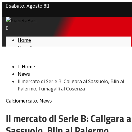
sabato, Agosto 8
Privacy policy
Cookie Policy
Home
News
Contatti
Amarcord
Ex
Home
L’avversario
News
Giovanili
Il mercato di Serie B: Caligara al Sassuolo, Blin al
Le pagelle
Palermo, Fumagalli al Cosenza
Interviste
Focus
Calciomercato
,
News
Calciomercato
Serie B
Il mercato di Serie B: Caligara a
Video
Sassuolo, Blin al Palermo,