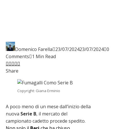
Domenico Farella
23/07/2024
23/07/2024
0
Comments
1 Min Read
Facebook
Twitter
LinkedIn
Pinterest
Stumbleupon
Email
Share
Copyright: Giana Erminio
A poco meno di un mese dall’inizio della
nuova
Serie B
, il mercato del
campionato cadetto procede spedito.
Non solo il
Bari
che ha chiuso