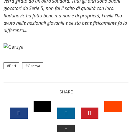
verrà girato ad un’altra squadra. Tutti gli altri sono buoni
giocatori da Serie B, non fai il salto di qualità con loro.
Radunovic ha fatto bene ma non è di proprietà, Favilli l’ho
avuto nelle nazionali giovanili e se sta bene fisicamente fa la
differenza».
Bari
Garzya
SHARE
TWITTER
STUM
FACEBOOK
LINKEDIN
PINTEREST