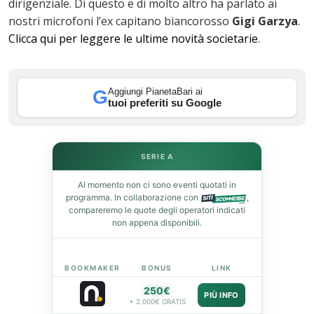
dirigenziale. Di questo e di molto altro ha parlato ai
ok
nostri microfoni l’ex capitano biancorosso
Gigi Garzya
.
Clicca qui per leggere le ultime novità societarie
.
Aggiungi PianetaBari ai
G
In
tuoi preferiti su Google
st
leupon
SERIE A
Al momento non ci sono eventi quotati in
programma. In collaborazione con
,
compareremo le quote degli operatori indicati
non appena disponibili.
BOOKMAKER
BONUS
LINK
250€
PIÙ INFO
+ 2.000€ GRATIS