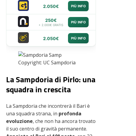
2.050€
PIÙ INFO
250€
PIÙ INFO
+ 2.000€ GRATIS
2.050€
PIÙ INFO
Copyright: UC Sampdoria
La Sampdoria di Pirlo: una
squadra in crescita
La Sampdoria che incontrerà il Bari è
una squadra strana, in
profonda
evoluzione
, che non ha ancora trovato
il suo centro di gravità permanente.