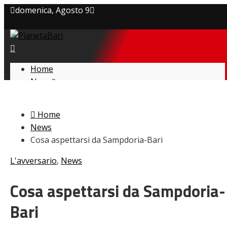
domenica, Agosto 9
Privacy policy
Cookie Policy
Home
News
Contatti
Amarcord
Ex
Home
L’avversario
News
Giovanili
Cosa aspettarsi da Sampdoria-Bari
Le pagelle
Interviste
L'avversario
,
News
Focus
Calciomercato
Cosa aspettarsi da Sampdoria-
Serie B
Bari
Video