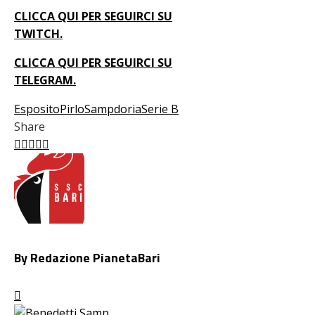
CLICCA QUI PER SEGUIRCI SU
TWITCH.
CLICCA QUI PER SEGUIRCI SU
TELEGRAM.
Esposito
Pirlo
Sampdoria
Serie B
Share
Facebook
Twitter
LinkedIn
Pinterest
Stumbleupon
Email
By Redazione PianetaBari