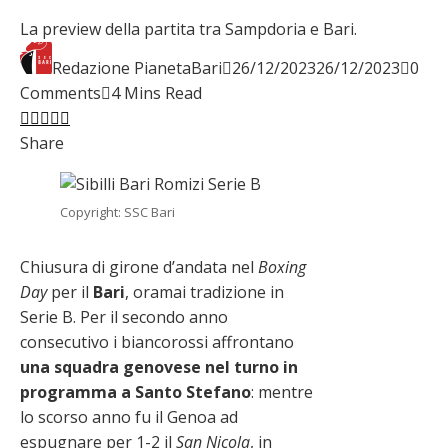
La preview della partita tra Sampdoria e Bari.
Redazione PianetaBari
26/12/2023
26/12/2023
0
Comments
4 Mins Read
Facebook
Twitter
LinkedIn
Pinterest
Stumbleupon
Email
Share
Copyright: SSC Bari
Chiusura di girone d’andata nel
Boxing
Day
per il
Bari
, oramai tradizione in
Serie B. Per il secondo anno
consecutivo i biancorossi affrontano
una squadra genovese nel turno in
programma a Santo Stefano
: mentre
lo scorso anno fu il Genoa ad
espugnare per 1-2 il
San Nicola
, in