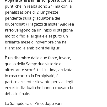
Appaiata al Bari al 10° posto
, con 22
punti che in realtà sono 24 (ma con la
penalizzazione di 2 lunghezze
pendente sulla graduatoria dei
blucerchiati) i ragazzi di mister
Andrea
Pirlo
vengono da un inizio di stagione
molto difficile, al quale è seguito un
brillante mese di novembre che ha
rilanciato le ambizioni dei liguri.
È un dicembre dalle due facce, invece,
quello della Samp: due vittorie e
altrettante sconfitte. L’ultima, arrivata
in casa contro la Feralpisalò, è
particolarmente rilevante per via degli
errori individuali che hanno causato la
débacle finale.
La Sampdoria di Pirlo, dopo vari