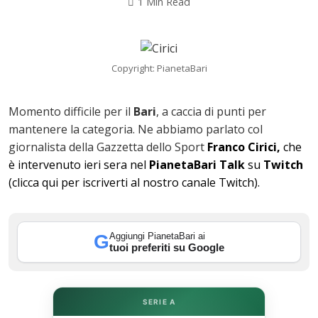
1 Min Read
ok
Copyright: PianetaBari
Momento difficile per il
Bari
, a caccia di punti per
In
mantenere la categoria. Ne abbiamo parlato col
giornalista della Gazzetta dello Sport
Franco Cirici,
che
st
è intervenuto ieri sera nel
PianetaBari Talk
su
Twitch
(clicca qui per iscriverti al nostro canale Twitch).
leupon
Aggiungi PianetaBari ai
G
tuoi preferiti su Google
SERIE A