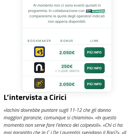
Al momento non ci sono eventi quotati in
programma. In collaborazione con
,
compareremo le quote degli operatori indicati
non appena disponibili.
BOOKMAKER
BONUS
LINK
2.050€
PIÙ INFO
250€
PIÙ INFO
+ 2.000€ GRATIS
2.050€
PIÙ INFO
L’intervista a Cirici
«Iachini dovrebbe puntare sugli 11-12 che gli danno
maggiori garanzie, comunque si chiamino»
.
«In questo
momento non serve fare l’elenco dei colpevoli». «Chi ci ha
mai garantito che in C i De Laurentiis svendano il Bari?»
,
«Il