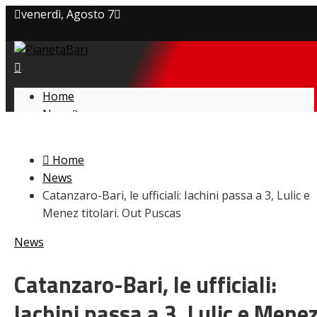
venerdì, Agosto 7
Privacy policy
Cookie Policy
Home
News
Contatti
Amarcord
Ex
Home
L’avversario
News
Giovanili
Catanzaro-Bari, le ufficiali: Iachini passa a 3, Lulic e
Le pagelle
Menez titolari. Out Puscas
Interviste
Focus
News
Calciomercato
Serie B
Catanzaro-Bari, le ufficiali:
Video
Iachini passa a 3, Lulic e Mene