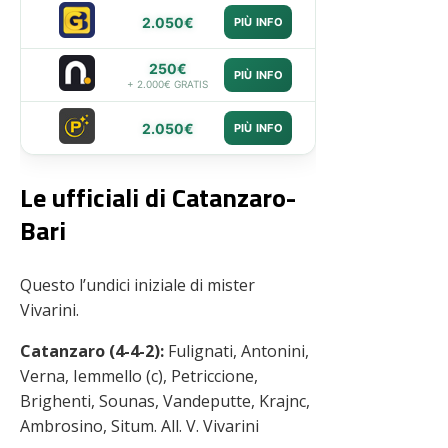
2.050€
PIÙ INFO
250€
PIÙ INFO
+ 2.000€ GRATIS
2.050€
PIÙ INFO
Le ufficiali di Catanzaro-
Bari
Questo l’undici iniziale di mister
Vivarini.
Catanzaro (4-4-2):
Fulignati, Antonini,
Verna, Iemmello (c), Petriccione,
Brighenti, Sounas, Vandeputte, Krajnc,
Ambrosino, Situm. All. V. Vivarini