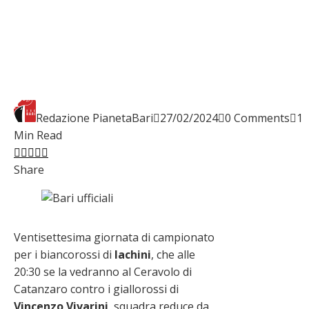
Redazione PianetaBari
27/02/2024
0 Comments
1
Min Read
Facebook
Twitter
LinkedIn
Pinterest
Stumbleupon
Email
Share
Ventisettesima giornata di campionato
per i biancorossi di
Iachini
, che alle
20:30 se la vedranno al Ceravolo di
Catanzaro contro i giallorossi di
Vincenzo Vivarini
, squadra reduce da