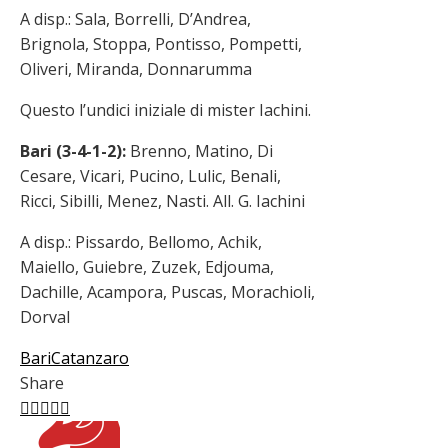
A disp.: Sala, Borrelli, D’Andrea,
Brignola, Stoppa, Pontisso, Pompetti,
Oliveri, Miranda, Donnarumma
Questo l’undici iniziale di mister Iachini.
Bari (3-4-1-2):
Brenno, Matino, Di
Cesare, Vicari, Pucino, Lulic, Benali,
Ricci, Sibilli, Menez, Nasti. All. G. Iachini
A disp.: Pissardo, Bellomo, Achik,
Maiello, Guiebre, Zuzek, Edjouma,
Dachille, Acampora, Puscas, Morachioli,
Dorval
Bari
Catanzaro
Share
Facebook
Twitter
LinkedIn
Pinterest
Stumbleupon
Email