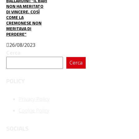
BALLARDINI: “IL BARI
NON HA MERITATO
DI VINCERE, COSÌ
COME LA
CREMONESE NON
MERITAVA DI
PERDERE”
26/08/2023
Cerca
Cerca
POLICY
Privacy Policy
Cookie Policy
SOCIALS