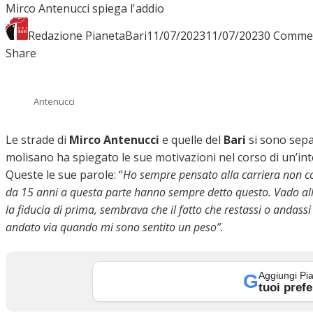
Mirco Antenucci spiega l'addio
INTERVISTE
Redazione PianetaBari
11/07/2023
11/07/2023
0 Comme
Facebook
Twitter
LinkedIn
Pinterest
Stumbleupon
Email
Share
FOCUS
Antenucci
Le strade di
Mirco Antenucci
e quelle del
Bari
si sono separ
CALCIOMERCATO
molisano ha spiegato le sue motivazioni nel corso di un’in
Queste le sue parole: “
Ho sempre pensato alla carriera non c
da 15 anni a questa parte hanno sempre detto questo. Vado alla 
la fiducia di prima, sembrava che il fatto che restassi o andas
SERIE B
andato via quando mi sono sentito un peso”.
Aggiungi Pia
G
VIDEO
tuoi prefe