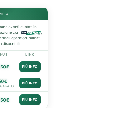
RIE A
ono eventi quotati in
razione con
,
degli operatori indicati
 disponibili.
NUS
LINK
050€
PIÙ INFO
50€
PIÙ INFO
0€ GRATIS
050€
PIÙ INFO