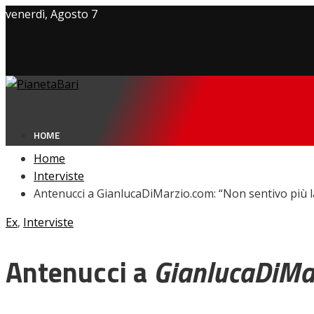
venerdì, Agosto 7
Privacy policy
Cookie Policy
Contatti
HOME
Home
Interviste
Antenucci a GianlucaDiMarzio.com: “Non sentivo più la
NEWS
Ex
,
Interviste
Amarcord
Ex
L’avversario
Antenucci a
GianlucaDiMa
Giovanili
Le pagelle