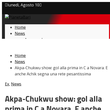
lunedì, Agosto 10
Privacy policy
Home
Cookie Policy
News
Amarcord
Contatti
Ex
L’avversario
Home
Giovanili
News
Le pagelle
Akpa-Chukwu show: gol alla prima in C a Novara. E
Interviste
anche Achik segna una rete pesantissima
Focus
Calciomercato
Ex
,
News
Serie B
Video
Akpa-Chukwu show: gol alla
prima in C a Novara. E anche