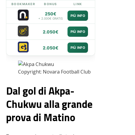
BOOKMAKER
BONUS
LINK
250€
PIÙ INFO
+ 2.000€ GRATIS
2.050€
PIÙ INFO
2.050€
PIÙ INFO
Copyright: Novara Football Club
Dal gol di Akpa-
Chukwu alla grande
prova di Matino