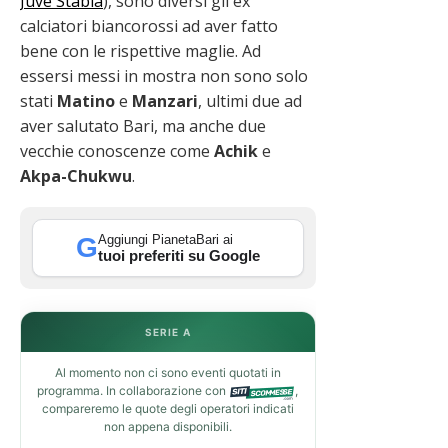
Juve Stabia
), sono diversi gli ex
calciatori biancorossi ad aver fatto
bene con le rispettive maglie. Ad
essersi messi in mostra non sono solo
stati
Matino
e
Manzari
, ultimi due ad
aver salutato Bari, ma anche due
vecchie conoscenze come
Achik
e
Akpa-Chukwu
.
Aggiungi PianetaBari ai
G
tuoi preferiti su Google
SERIE A
Al momento non ci sono eventi quotati in
programma. In collaborazione con
,
compareremo le quote degli operatori indicati
non appena disponibili.