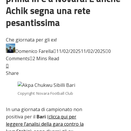
Achik segna una rete
pesantissima
Che giornata per gli ex!
Domenico Farella
11/02/2025
11/02/2025
0
Comments
2 Mins Read
Facebook
Twitter
LinkedIn
Pinterest
Stumbleupon
Email
Share
Copyright: Novara Football Club
In una giornata di campionato non
positiva per il
Bari
(
clicca qui per
leggere l’analisi della gara contro la