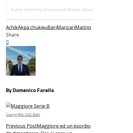
A post shared by Emmanuele Matino (@emmanuelematino)
Achik
Akpa chukwu
Bari
Manzari
Matino
Share
Facebook
Twitter
LinkedIn
Pinterest
Stumbleupon
Email
By Domenico Farella
Copyright: SSC Bari
Previous Post
Maggiore ed un esordio