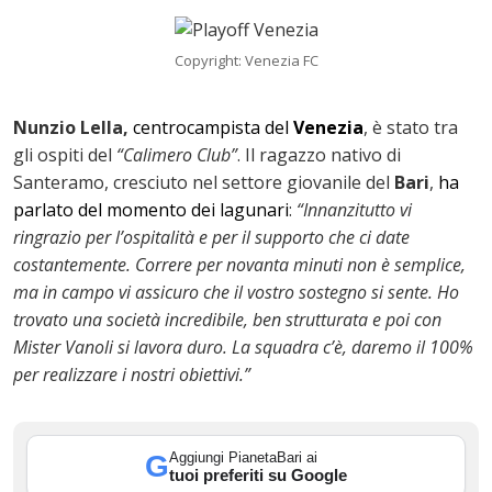
Copyright: Venezia FC
Nunzio Lella,
centrocampista del
Venezia
, è stato tra
gli ospiti del
“Calimero Club”
. Il ragazzo nativo di
Santeramo, cresciuto nel settore giovanile del
Bari
,
ha
parlato del momento dei lagunari
:
“Innanzitutto vi
ringrazio per l’ospitalità e per il supporto che ci date
costantemente. Correre per novanta minuti non è semplice,
ma in campo vi assicuro che il vostro sostegno si sente. Ho
ok
trovato una società incredibile, ben strutturata e poi con
Mister Vanoli si lavora duro. La squadra c’è, daremo il 100%
per realizzare i nostri obiettivi.”
In
Aggiungi PianetaBari ai
G
st
tuoi preferiti su Google