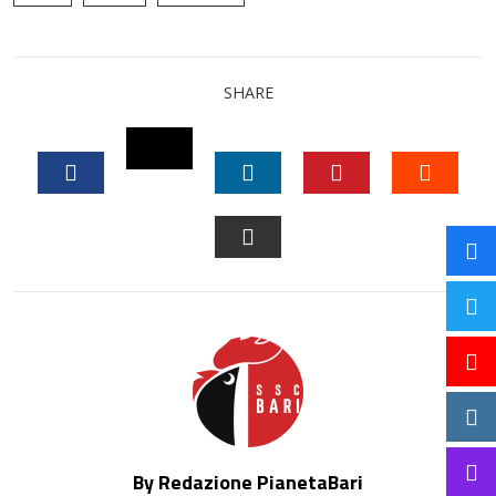
SHARE
TWITTER
FACEBOOK
LINKEDIN
PINTEREST
STUM
EMAIL
By Redazione PianetaBari