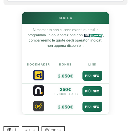
leupon
SERIE A
Al momento non ci sono eventi quotati in
programma. In collaborazione con
,
compareremo le quote degli operatori indicati
non appena disponibili.
BOOKMAKER
BONUS
LINK
2.050€
PIÙ INFO
250€
PIÙ INFO
+ 2.000€ GRATIS
2.050€
PIÙ INFO
Bari
Lella
Venezia