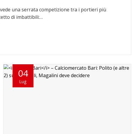
 vede una serrata competizione tra i portieri più
tto di imbattibili:…
04
Lug