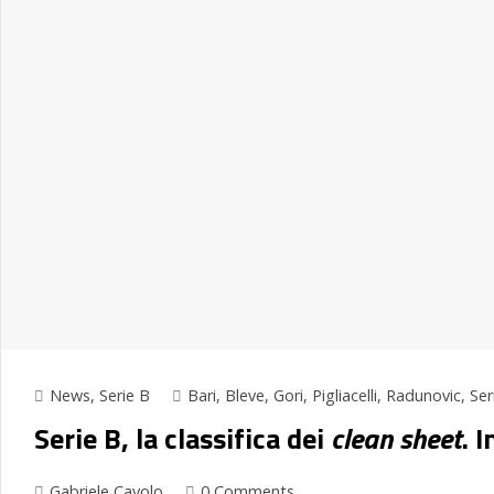
News
,
Serie B
Bari
,
Bleve
,
Gori
,
Pigliacelli
,
Radunovic
,
Ser
Serie B, la classifica dei
clean sheet
. 
Gabriele Cavolo
0 Comments