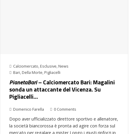
Calciomercato
,
Esclusive
,
News
Bari
,
Della Morte
,
Pigliacelli
PianetaBari
– Calciomercato Bari: Magalini
sonda un attaccante del Vicenza. Su
Pigliacelli…
Domenico Farella
0 Comments
Dopo aver ufficializzato direttore sportivo e allenatore,
la società biancorossa è pronta ad agire con forza sul
mercato per regalare a mister Longo i giusti rinforzi in