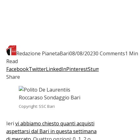
Redazione PianetaBari
08/08/2023
0 Comments
1 Min
Read
Facebook
Twitter
LinkedIn
Pinterest
Stumbleupon
Email
Share
Copyright: SSC Bari
Ieri
vi abbiamo chiesto quanti acquisti
aspettarsi dal Bari in questa settimana
di mercato
. Quattro opzioni: 0, 1, 2 o