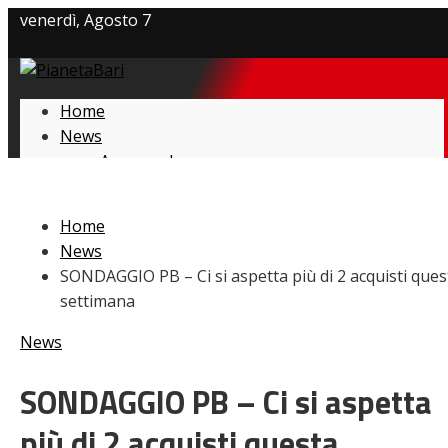
venerdì, Agosto 7
Privacy policy
Home
Cookie Policy
News
Amarcord
Contatti
Ex
L’avversario
Home
Giovanili
News
Le pagelle
SONDAGGIO PB – Ci si aspetta più di 2 acquisti ques
Interviste
settimana
Focus
Calciomercato
News
Serie B
Video
SONDAGGIO PB – Ci si aspetta
più di 2 acquisti questa