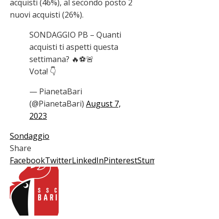
acquisti (46%), al secondo posto 2
nuovi acquisti (26%).
SONDAGGIO PB – Quanti
acquisti ti aspetti questa
settimana? 🔥⚽️🚨
Vota! 👇
— PianetaBari
(@PianetaBari)
August 7,
2023
Sondaggio
Share
Facebook
Twitter
LinkedIn
Pinterest
Stumbleupon
Email